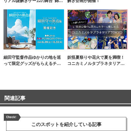
リアル謎解きゲームの舞台"錦糸
解き企画が開催！
町PARCO・楽天地"を巡る！
細田守監督作品ゆかりの地を巡
妖怪夏祭りや花火で夏を満喫！
って限定グッズがもらえるチャ
コニカミノルタプラネタリア
ンス！
TOKYO
関連記事
Check!
このスポットを
紹介している記事