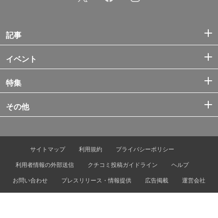
記事
イベント
特集
その他
サイトマップ
利用規約
プライバシーポリシー
利用者情報の外部送信
クチコミ投稿ガイドライン
ヘルプ
お問い合わせ
プレスリリース・情報提供
広告掲載
運営会社
© Tokyo Metro Co., Ltd. & Let’s ENJOY TOKYO, Inc.