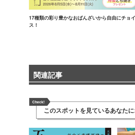
17種類の彩り豊かなおばんざいから自由にチョ
ス！
関連記事
Check!
このスポットを見ている
あなたに