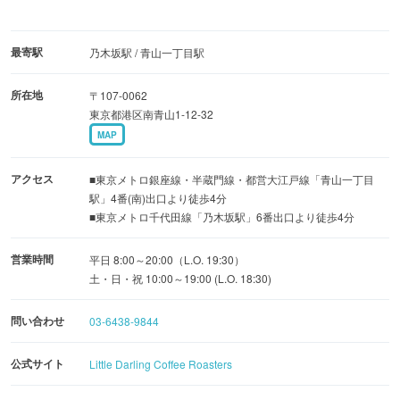
最寄駅
乃木坂駅 / 青山一丁目駅
所在地
〒107-0062
東京都港区南青山1-12-32
MAP
アクセス
■東京メトロ銀座線・半蔵門線・都営大江戸線「青山一丁目
駅」4番(南)出口より徒歩4分
■東京メトロ千代田線「乃木坂駅」6番出口より徒歩4分
営業時間
平日 8:00～20:00（L.O. 19:30）
土・日・祝 10:00～19:00 (L.O. 18:30)
問い合わせ
03-6438-9844
公式サイト
Little Darling Coffee Roasters