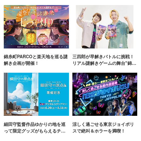
TOKYO
錦糸町PARCOと楽天地を巡る謎
三四郎が早解きバトルに挑戦！
解き企画が開催！
リアル謎解きゲームの舞台"錦糸
町PARCO・楽天地"を巡る！
細田守監督作品ゆかりの地を巡
涼しく過ごせる東京ジョイポリ
って限定グッズがもらえるチャ
スで絶叫＆ホラーを満喫！
ンス！