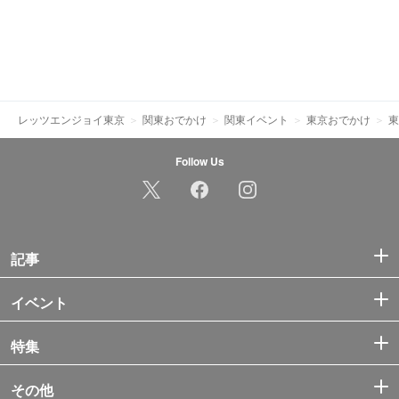
レッツエンジョイ東京
関東おでかけ
関東イベント
東京おでかけ
東
Follow Us
記事
イベント
特集
その他