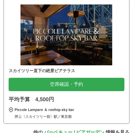
スカイツリー直下の絶景ビアテラス
空席確認・予約
平均予算 4,500円
Piccole Lampare ＆ rooftop sky bar
押上〈スカイツリー前〉駅／東京都
他の
バーベキュー
/
ビアガーデン
情報を見る