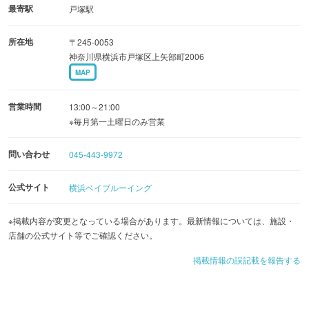
スタイル：ボヘミアンピルスナー
最寄駅
戸塚駅
横浜ベイブルーイングが一番作りたいボヘミアンピルスナ
所在地
〒245-0053
ーであり、フラッグシップビール。材料もチェコ産のモノ
神奈川県横浜市戸塚区上矢部町2006
を、製法もトリプルデコクション法にこだわり、より進化
MAP
していくベイピルスナーが楽しめます。2014年チェコで行
われるビール品評会において金賞受賞。
営業時間
13:00～21:00
※毎月第一土曜日のみ営業
2・ベイヴァイス：950円(500ml) / 600円(284ml)
問い合わせ
045-443-9972
スタイル：ヘーフェヴァイツェン
関内本店がブルーパブ時代から人気を誇るベイヴァイス。
公式サイト
横浜ベイブルーイング
ビールの中によりフルーティなエステル香を閉じ込めるた
めに、発酵温度を敢えて低く設定し、ゆっくりと丁寧に発
※掲載内容が変更となっている場合があります。最新情報については、施設・
店舗の公式サイト等でご確認ください。
酵。2017年 Japan Brewers Cupにおいてのビール品
評会で、ブルワーが選ぶ小麦ビール部門の1位に輝いたビ
掲載情報の誤記載を報告する
ールです。