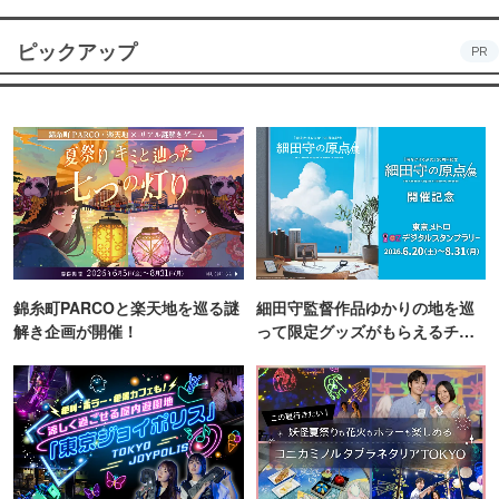
【施設情報】
飲食スペース有、見学可
ピックアップ
PR
【見学について】
見学・飲食については、毎月第一土曜日のみ営業となりま
す。営業時間内であれば誰でも参加可。
営業時間：13:00～21:00 ※毎月第一土曜日のみ営業
【お問合せ】
TEL：045-443-9972 戸塚工場
錦糸町PARCOと楽天地を巡る謎
細田守監督作品ゆかりの地を巡
解き企画が開催！
って限定グッズがもらえるチャ
※諸状況により、掲載しております電話番号や料金が変更
ンス！
になる場合があります。事前に施設・店舗までお問合せい
ただくか、公式サイト等で最新情報をご確認ください。