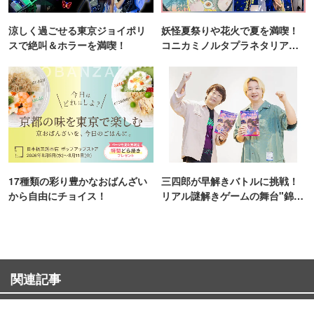
涼しく過ごせる東京ジョイポリ
妖怪夏祭りや花火で夏を満喫！
スで絶叫＆ホラーを満喫！
コニカミノルタプラネタリア
TOKYO
17種類の彩り豊かなおばんざい
三四郎が早解きバトルに挑戦！
から自由にチョイス！
リアル謎解きゲームの舞台"錦糸
町PARCO・楽天地"を巡る！
関連記事