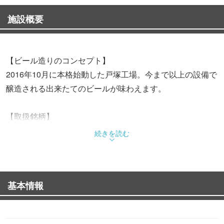
施設概要
【ビール造りのコンセプト】
2016年10月に本格始動した戸塚工場。今まで以上の設備で
醸造される出来たてのビールが味わえます。
【取扱銘柄】
ベイピルスナー(定番商品)、ベイヴァイス(定番商品)、
続きを読む
IPA、ほか6種類ほど常時取り揃えております。
※定番以外のものは仕込み毎に変わります。その時にある
スタイルをお楽しみください。
基本情報
【イチオシの銘柄】
1・ベイピルスナー：900円(473ml) / 600円(284ml)