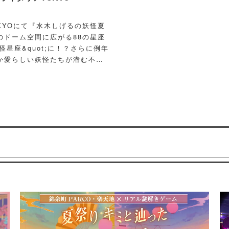
OKYOにて『水木しげるの妖怪夏
のドーム空間に広がる88の星座
怪星座&quot;に！？さらに例年
か愛らしい妖怪たちが潜む不思