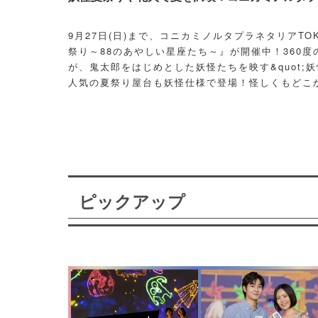
9月27日(日)まで、コニカミノルタプラネタリアT
祭り～88のあやしい星座たち～』が開催中！360度
が、鬼太郎をはじめとした妖怪たちを映す&quot;妖
人気の夏祭り屋台も妖怪仕様で登場！怪しくもどこ
議な空間に、ぜひ訪れてみて！
ピックアップ