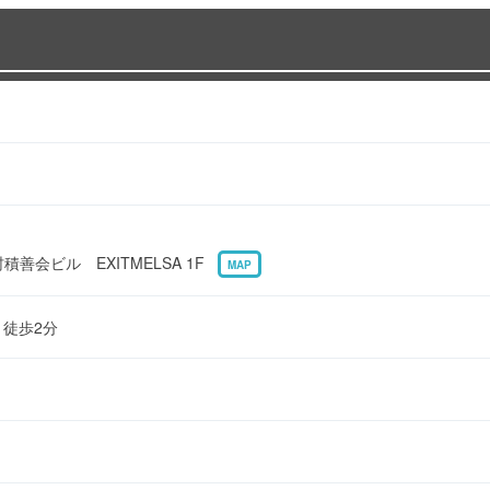
村積善会ビル EXITMELSA 1F
MAP
り徒歩2分