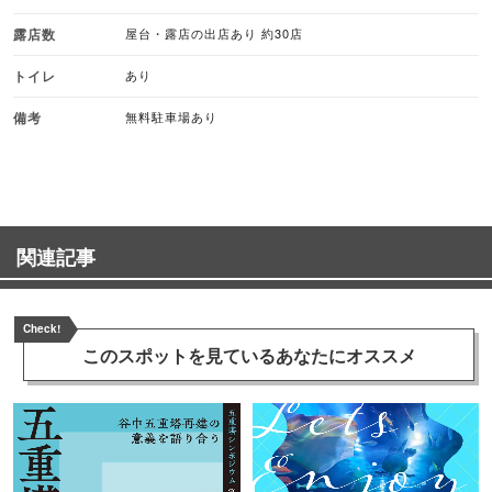
露店数
屋台・露店の出店あり 約30店
トイレ
あり
備考
無料駐車場あり
関連記事
Check!
このスポットを見ている
あなたにオススメ