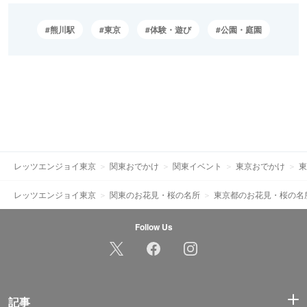
熊川駅
東京
体験・遊び
公園・庭園
レッツエンジョイ東京
関東おでかけ
関東イベント
東京おでかけ
東
レッツエンジョイ東京
関東のお花見・桜の名所
東京都のお花見・桜の名
Follow Us
記事