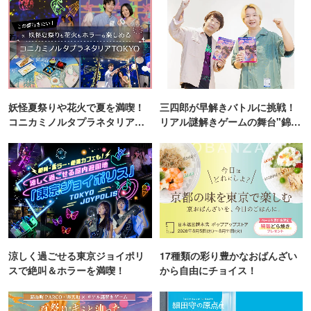
妖怪夏祭りや花火で夏を満喫！
三四郎が早解きバトルに挑戦！
コニカミノルタプラネタリア
リアル謎解きゲームの舞台"錦糸
TOKYO
町PARCO・楽天地"を巡る！
涼しく過ごせる東京ジョイポリ
17種類の彩り豊かなおばんざい
スで絶叫＆ホラーを満喫！
から自由にチョイス！