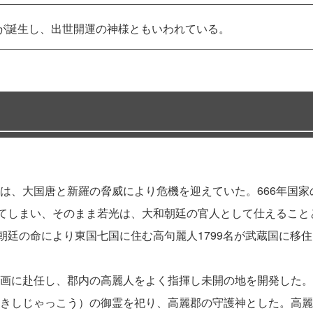
が誕生し、出世開運の神様ともいわれている。
は、大国唐と新羅の脅威により危機を迎えていた。666年国
してしまい、そのまま若光は、大和朝廷の官人として仕えること
和朝廷の命により東国七国に住む高句麗人1799名が武蔵国に移
画に赴任し、郡内の高麗人をよく指揮し未開の地を開発した。
きしじゃっこう）の御霊を祀り、高麗郡の守護神とした。高麗