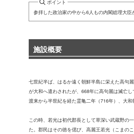
ポイント
参拝した政治家の中から6人もの内閣総理大臣
施設概要
七世紀半ば、はるか遠く朝鮮半島に栄えた高句麗
が大和へ遣わされたが、668年に高句麗は滅亡
渡来から半世紀を経た霊亀二年（716年）、大
この時、若光は初代郡長として草深い武蔵野の一
た。郡民はその徳を偲び、高麗王若光（こまのこ