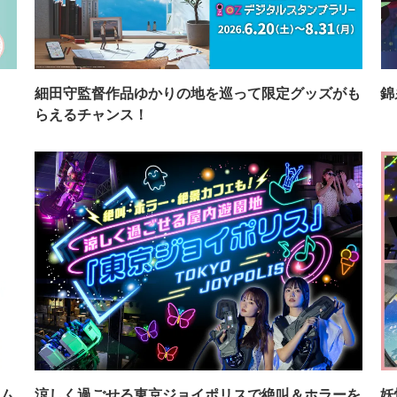
イ
細田守監督作品ゆかりの地を巡って限定グッズがも
錦
らえるチャンス！
ム
涼しく過ごせる東京ジョイポリスで絶叫＆ホラーを
妖