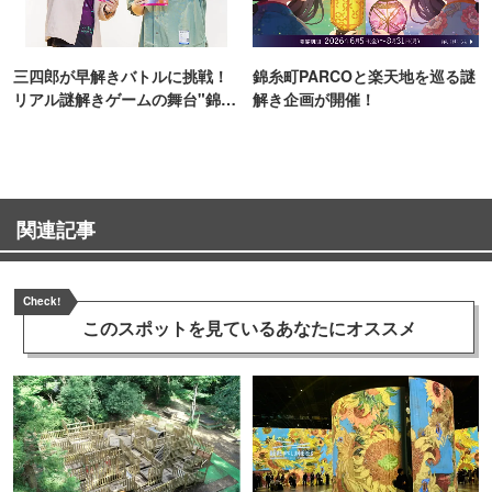
三四郎が早解きバトルに挑戦！
錦糸町PARCOと楽天地を巡る謎
リアル謎解きゲームの舞台"錦糸
解き企画が開催！
町PARCO・楽天地"を巡る！
関連記事
Check!
このスポットを見ている
あなたにオススメ