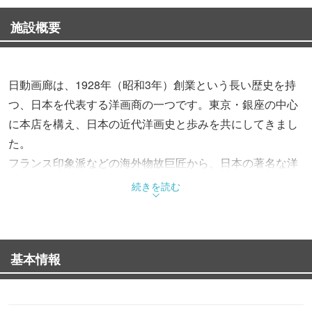
施設概要
日動画廊は、1928年（昭和3年）創業という長い歴史を持
つ、日本を代表する洋画商の一つです。東京・銀座の中心
に本店を構え、日本の近代洋画史と歩みを共にしてきまし
た。
フランス印象派などの海外物故巨匠から、日本の著名な洋
画家、そして現代の美術シーンを牽引する若手・現役作家
続きを読む
まで、数百名に及ぶ作家の油彩、彫刻、版画を紹介し続け
ています。
基本情報
単なる美術品の流通だけでなく、新人発掘のための公募展
開催や、笠間日動美術館（茨城県）の設立・運営を通じ
て、美術文化の普及と振興にも深く貢献。日本の美術界に