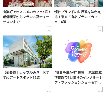
有楽町でオススメのカフェ5選！
憧れブランドの世界観を味わえ
老舗喫茶からフランス発ティー
る！東京「有名ブランドカフ
サロンまで
ェ」6選
【表参道】カップル必見！おす
“境界を溶かす”挑戦！ 東京国立
すめデートスポット13選
博物館で1日限りのインクルーシ
ブ・ファッションショー＆アー
ト展を開催