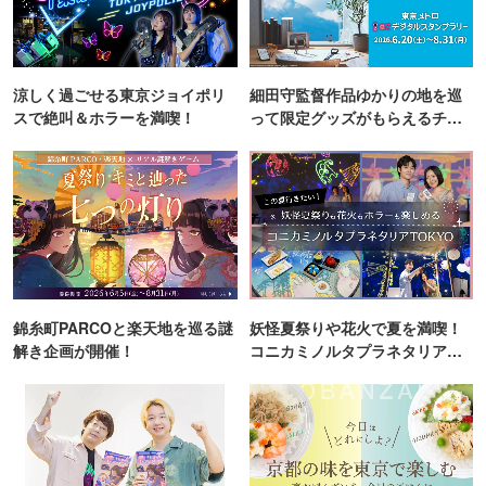
涼しく過ごせる東京ジョイポリ
細田守監督作品ゆかりの地を巡
スで絶叫＆ホラーを満喫！
って限定グッズがもらえるチャ
ンス！
錦糸町PARCOと楽天地を巡る謎
妖怪夏祭りや花火で夏を満喫！
解き企画が開催！
コニカミノルタプラネタリア
TOKYO