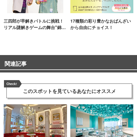
三四郎が早解きバトルに挑戦！
17種類の彩り豊かなおばんざい
リアル謎解きゲームの舞台"錦糸
から自由にチョイス！
町PARCO・楽天地"を巡る！
関連記事
Check!
このスポットを見ている
あなたにオススメ