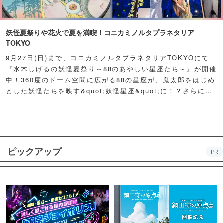
妖怪夏祭りや花火で夏を満喫！コニカミノルタプラネタリア
TOKYO
9月27日(日)まで、コニカミノルタプラネタリアTOKYOにて
『水木しげるの妖怪夏祭り～88のあやしい星座たち～』が開催
中！360度のドーム空間に広がる88の星座が、鬼太郎をはじめ
とした妖怪たちを映す&quot;妖怪星座&quot;に！？さらに例
年人気の夏祭り屋台も妖怪仕様で登場！怪しくもどこか愛らし
い妖怪たちが潜む不思議な空間に、ぜひ訪れてみて！
ピックアップ
PR