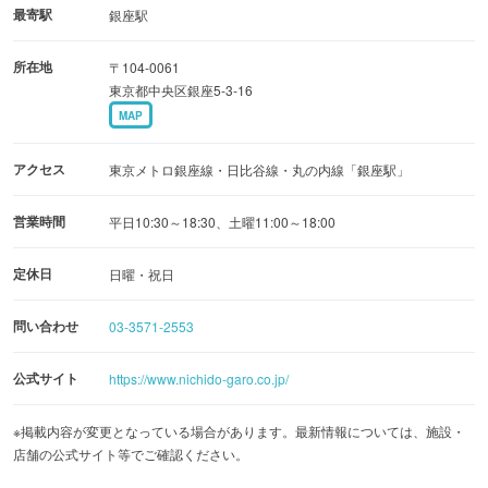
おけるその役割は、単なるギャラリーを超えた、文化的な
最寄駅
銀座駅
インフラストラクチャーとして評価されています。銀座を
所在地
〒104-0061
訪れる際は、ぜひ立ち寄りたいスポットです。
東京都中央区銀座5-3-16
MAP
アクセス
東京メトロ銀座線・日比谷線・丸の内線「銀座駅」
営業時間
平日10:30～18:30、土曜11:00～18:00
定休日
日曜・祝日
問い合わせ
03-3571-2553
公式サイト
https://www.nichido-garo.co.jp/
※掲載内容が変更となっている場合があります。最新情報については、施設・
店舗の公式サイト等でご確認ください。