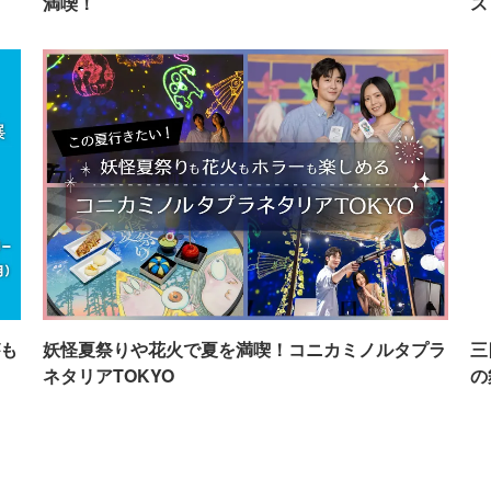
満喫！
ス
も
妖怪夏祭りや花火で夏を満喫！コニカミノルタプラ
三
ネタリアTOKYO
の