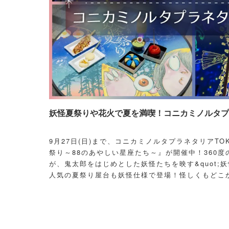
妖怪夏祭りや花火で夏を満喫！コニカミノルタプラ
9月27日(日)まで、コニカミノルタプラネタリアT
祭り～88のあやしい星座たち～』が開催中！360度
が、鬼太郎をはじめとした妖怪たちを映す&quot;妖
人気の夏祭り屋台も妖怪仕様で登場！怪しくもどこ
議な空間に、ぜひ訪れてみて！