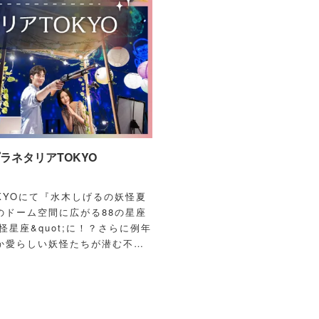
ネタリアTOKYO
OKYOにて『水木しげるの妖怪夏
のドーム空間に広がる88の星座
怪星座&quot;に！？さらに例年
か愛らしい妖怪たちが潜む不思