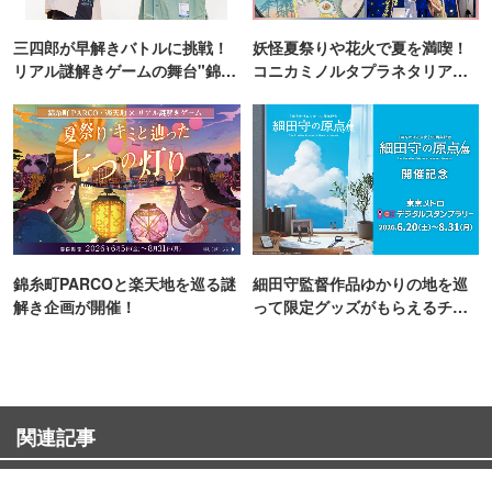
三四郎が早解きバトルに挑戦！
妖怪夏祭りや花火で夏を満喫！
リアル謎解きゲームの舞台"錦糸
コニカミノルタプラネタリア
町PARCO・楽天地"を巡る！
TOKYO
錦糸町PARCOと楽天地を巡る謎
細田守監督作品ゆかりの地を巡
解き企画が開催！
って限定グッズがもらえるチャ
ンス！
関連記事