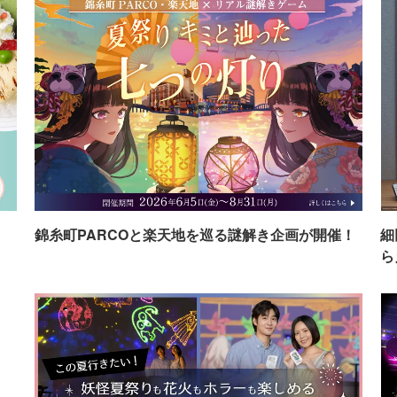
イ
錦糸町PARCOと楽天地を巡る謎解き企画が開催！
細
ら