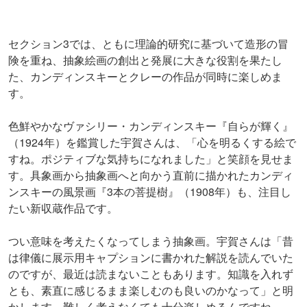
セクション3では、ともに理論的研究に基づいて造形の冒
険を重ね、抽象絵画の創出と発展に大きな役割を果たし
た、カンディンスキーとクレーの作品が同時に楽しめま
す。
色鮮やかなヴァシリー・カンディンスキー『自らが輝く』
（1924年）を鑑賞した宇賀さんは、「心を明るくする絵で
すね。ポジティブな気持ちになれました」と笑顔を見せま
す。具象画から抽象画へと向かう直前に描かれたカンディ
ンスキーの風景画『3本の菩提樹』（1908年）も、注目し
たい新収蔵作品です。
つい意味を考えたくなってしまう抽象画。宇賀さんは「昔
は律儀に展示用キャプションに書かれた解説を読んでいた
のですが、最近は読まないこともあります。知識を入れず
とも、素直に感じるまま楽しむのも良いのかなって」と明
かします。難しく考えなくても十分楽しめるんですね。