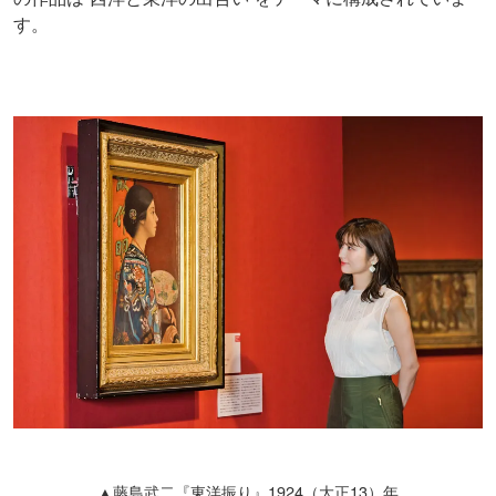
す。
▲藤島武二『東洋振り』1924（大正13）年