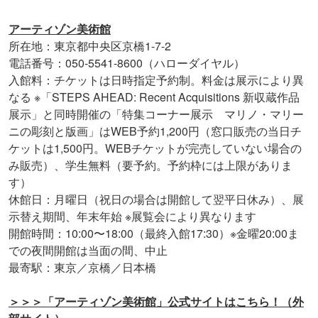
アーティゾン美術館
所在地：東京都中央区京橋1-7-2
電話番号：050-5541-8600（ハローダイヤル）
入館料：チケットは日時指定予約制。料金は展示により異
なる ※「STEPS AHEAD: Recent Acquisitions 新収蔵作品
展示」と同時開催の「特集コーナー展示 マリノ・マリー
ニの彫刻と版画」はWEB予約1,200円（窓口販売の当日チ
ケットは1,500円。WEBチケットが完売していない場合の
み販売）、学生無料（要予約。予約枠には上限がありま
す）
休館日：月曜日（祝日の場合は開館して翌平日休み）、展
示替え期間、年末年始 ※展覧会により異なります
開館時間：10:00〜18:00（最終入館17:30）※金曜20:00ま
での夜間開館は当面の間、中止
最寄駅：東京／京橋／日本橋
＞＞＞「アーティゾン美術館」公式サイトはこちら！（外