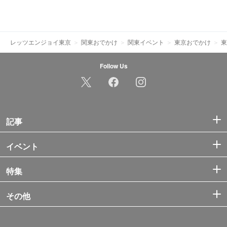
レッツエンジョイ東京
関東おでかけ
関東イベント
東京おでかけ
東
Follow Us
記事
イベント
特集
その他