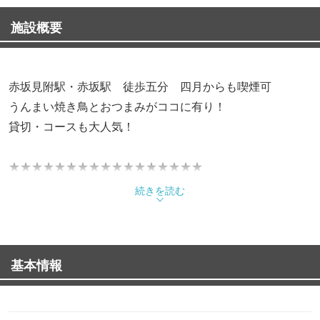
施設概要
赤坂見附駅・赤坂駅 徒歩五分 四月からも喫煙可
うんまい焼き鳥とおつまみがココに有り！
貸切・コースも大人気！
★★★★★★★★★★★★★★★★★
最大58名様まで貸し切り可能！
続きを読む
大人気コースは3500円！！飲み放題つけてもお一人様5500
円で可能★
飲み放題はドリンク持ち込み自由♪
基本情報
デート・接待・飲み会、さまざまなシーンにご利用いただ
けます。