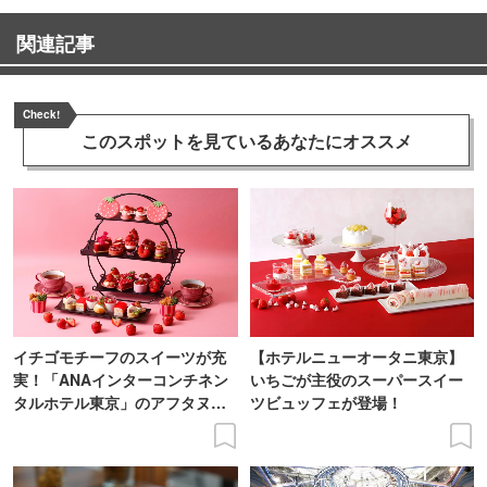
関連記事
Check!
このスポットを見ている
あなたにオススメ
イチゴモチーフのスイーツが充
【ホテルニューオータニ東京】
実！「ANAインターコンチネン
いちごが主役のスーパースイー
タルホテル東京」のアフタヌー
ツビュッフェが登場！
ンティー