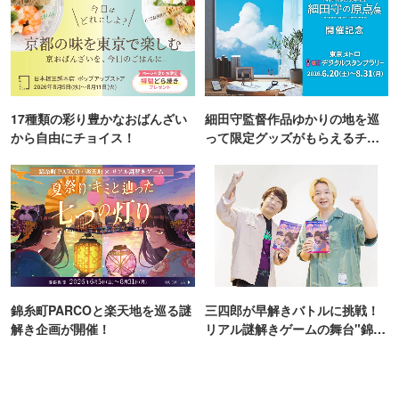
17種類の彩り豊かなおばんざい
細田守監督作品ゆかりの地を巡
から自由にチョイス！
って限定グッズがもらえるチャ
ンス！
錦糸町PARCOと楽天地を巡る謎
三四郎が早解きバトルに挑戦！
解き企画が開催！
リアル謎解きゲームの舞台"錦糸
町PARCO・楽天地"を巡る！