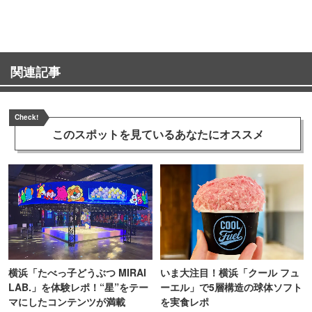
町PARCO・楽天地"を巡る！
ンス！
関連記事
Check!
このスポットを見ている
あなたにオススメ
横浜「たべっ子どうぶつ MIRAI
いま大注目！横浜「クール フュ
LAB.」を体験レポ！“星”をテー
ーエル」で5層構造の球体ソフト
マにしたコンテンツが満載
を実食レポ