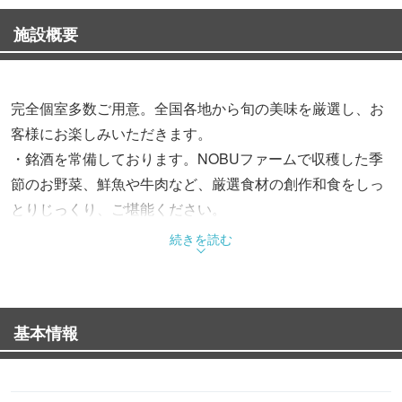
施設概要
完全個室多数ご用意。全国各地から旬の美味を厳選し、お
客様にお楽しみいただきます。
・銘酒を常備しております。NOBUファームで収穫した季
節のお野菜、鮮魚や牛肉など、厳選食材の創作和食をしっ
とりじっくり、ご堪能ください。
続きを読む
■ KAKUREの宴会コース
・自家製畑の鎌倉野菜を使った飲み放題付きコース！
基本情報
■全席個室の寛ぎ空間
・プライベート感満点の完全個室でゆるりと・・・