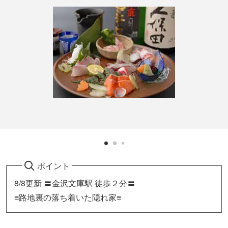
ポイント
8/8更新 〓金沢文庫駅 徒歩２分〓
≡路地裏の落ち着いた隠れ家≡