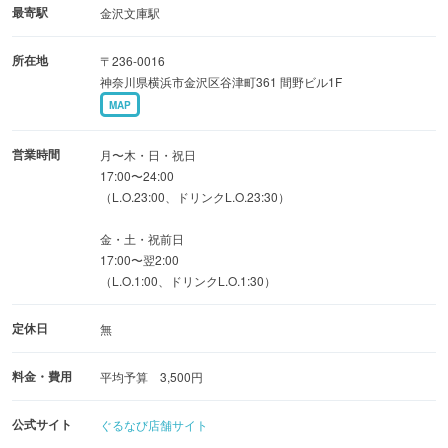
■ NOBUファーム（鎌倉、横浜）、市場直送仕入れの旬鮮
最寄駅
金沢文庫駅
魚
所在地
〒236-0016
・旬の食材を活かした和風創作料理を寛ぎの完全個室でお
神奈川県横浜市金沢区谷津町361 間野ビル1F
楽しみ下さい。
MAP
※当店はお客様により近く、いつでも、毎日でも来て頂け
営業時間
月〜木・日・祝日
るお店を目指しております。仕事帰りやデートなど、気軽
17:00〜24:00
（L.O.23:00、ドリンクL.O.23:30）
にお立ち寄り下さい。ＮＯＢＵは3500円〜 コース料理がお
楽しみいただけます！お気軽にご来店ください!!
金・土・祝前日
ご予約は⇒045-789-3243
17:00〜翌2:00
（L.O.1:00、ドリンクL.O.1:30）
定休日
無
料金・費用
平均予算 3,500円
公式サイト
ぐるなび店舗サイト