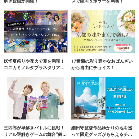
解き企画が開催！
スで絶叫＆ホラーを満喫！
妖怪夏祭りや花火で夏を満喫！
17種類の彩り豊かなおばんざい
コニカミノルタプラネタリア
から自由にチョイス！
TOKYO
三四郎が早解きバトルに挑戦！
細田守監督作品ゆかりの地を巡
リアル謎解きゲームの舞台"錦糸
って限定グッズがもらえるチャ