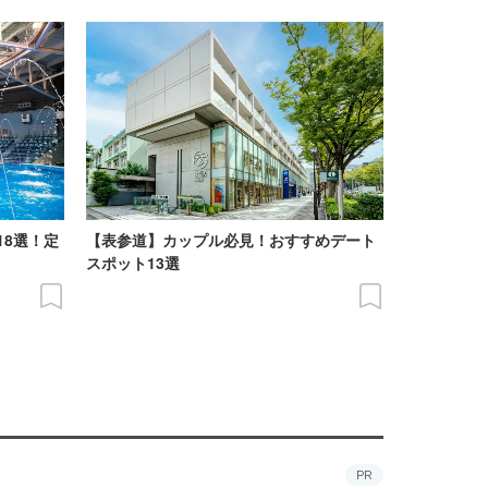
18選！定
【表参道】カップル必見！おすすめデート
スポット13選
PR