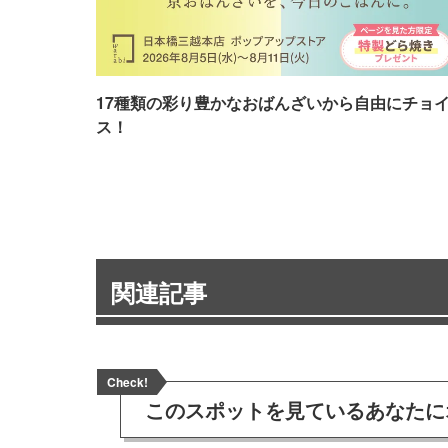
17種類の彩り豊かなおばんざいから自由にチョ
ス！
関連記事
Check!
このスポットを見ている
あなたに