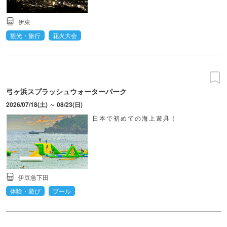
伊東
観光・旅行
花火大会
弓ヶ浜スプラッシュウォーターパーク
2026/07/18(土) ～ 08/23(日)
日本で初めての海上遊具！
伊豆急下田
体験・遊び
プール