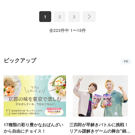
1
2
3
全223件中 1〜15件
ピックアップ
PR
17種類の彩り豊かなおばんざい
三四郎が早解きバトルに挑戦！
から自由にチョイス！
リアル謎解きゲームの舞台"錦糸