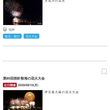
大迫力の花火
稲梓
観光・旅行
花火大会
第80回按針祭海の花火大会
2026/08/10(月)
伊豆最大級の花火大会