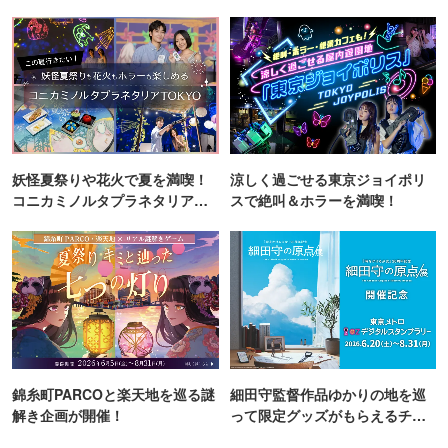
町PARCO・楽天地"を巡る！
妖怪夏祭りや花火で夏を満喫！
涼しく過ごせる東京ジョイポリ
コニカミノルタプラネタリア
スで絶叫＆ホラーを満喫！
TOKYO
錦糸町PARCOと楽天地を巡る謎
細田守監督作品ゆかりの地を巡
解き企画が開催！
って限定グッズがもらえるチャ
ンス！