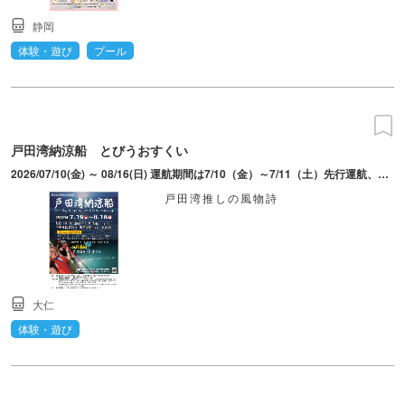
静岡
体験・遊び
プール
戸田湾納涼船 とびうおすくい
2026/07/10(金) ～ 08/16(日) 運航期間は7/10（金）～7/11（土）先行運航、7/19（日）～8/16（日）。6/22より戸田観光協会ホームページイベントフォームより申込。予約日の19:50までに中央桟橋乗船乗り場に集合。
戸田湾推しの風物詩
大仁
体験・遊び