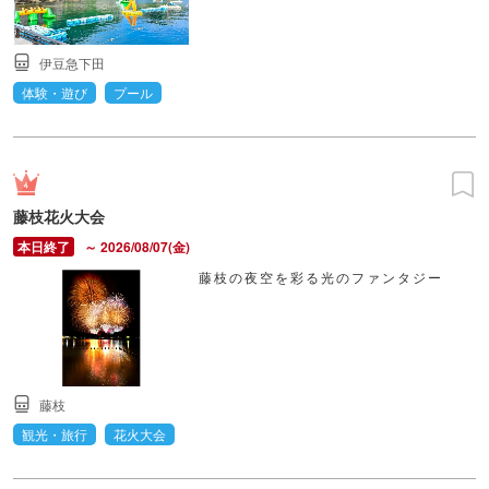
伊豆急下田
体験・遊び
プール
藤枝花火大会
～ 2026/08/07(金)
藤枝の夜空を彩る光のファンタジー
藤枝
観光・旅行
花火大会