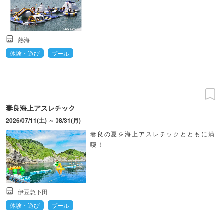
熱海
体験・遊び
プール
妻良海上アスレチック
2026/07/11(土) ～ 08/31(月)
妻良の夏を海上アスレチックとともに満
喫！
伊豆急下田
体験・遊び
プール