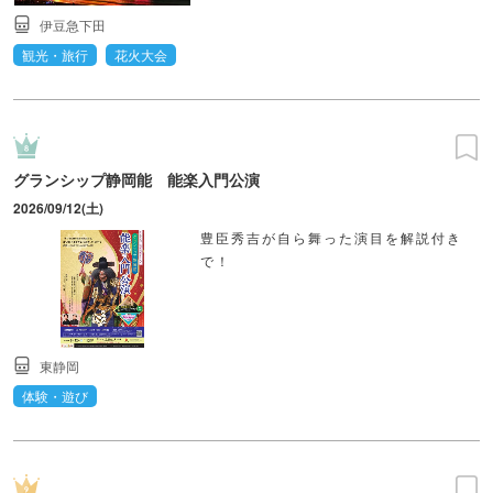
伊豆急下田
観光・旅行
花火大会
グランシップ静岡能 能楽入門公演
2026/09/12(土)
豊臣秀吉が自ら舞った演目を解説付き
で！
東静岡
体験・遊び