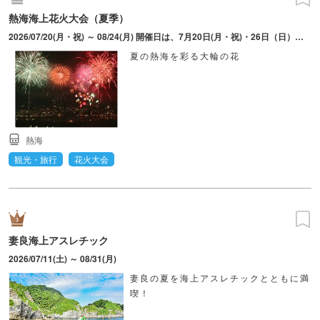
熱海海上花火大会（夏季）
2026/07/20(月・祝) ～ 08/24(月) 開催日は、7月20日(月・祝)・26日（日）、8月5日(水)・9日(日)・18日(火)・24日(月)。打上時間は変更となる場合あり。
夏の熱海を彩る大輪の花
熱海
観光・旅行
花火大会
妻良海上アスレチック
2026/07/11(土) ～ 08/31(月)
妻良の夏を海上アスレチックとともに満
喫！