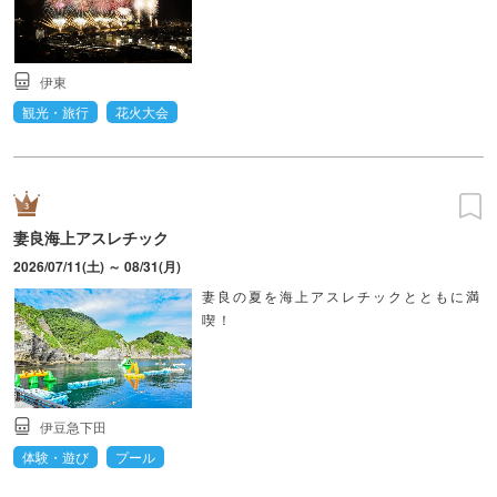
伊東
観光・旅行
花火大会
妻良海上アスレチック
2026/07/11(土) ～ 08/31(月)
妻良の夏を海上アスレチックとともに満
喫！
伊豆急下田
体験・遊び
プール