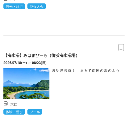
観光・旅行
花火大会
【海水浴】みはまびーち（御浜海水浴場）
2026/07/18(土) ～ 08/23(日)
透明度抜群！ まるで南国の海のよう
大仁
体験・遊び
プール