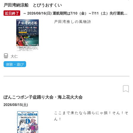
戸田湾納涼船 とびうおすくい
～ 2026/08/16(日) 運航期間は7/10（金）～7/11（土）先行運航、7/19（日）～8/16（日）。6/22より戸田観光協会ホームページイベントフォームより申込。予約日の19:50までに中央桟橋乗船乗り場に集合。
戸田湾推しの風物詩
大仁
体験・遊び
ぽんこつポン子盆踊り大会・海上花火大会
2026/08/15(土)
ここまで来たなら踊らにゃ損！そん！そ
ん！