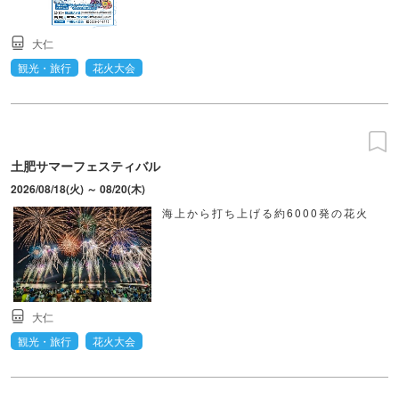
大仁
観光・旅行
花火大会
土肥サマーフェスティバル
2026/08/18(火) ～ 08/20(木)
海上から打ち上げる約6000発の花火
大仁
観光・旅行
花火大会