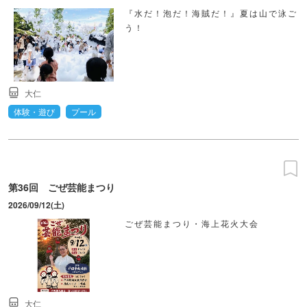
『水だ！泡だ！海賊だ！』夏は山で泳ご
う！
大仁
体験・遊び
プール
第36回 ごぜ芸能まつり
2026/09/12(土)
ごぜ芸能まつり・海上花火大会
大仁