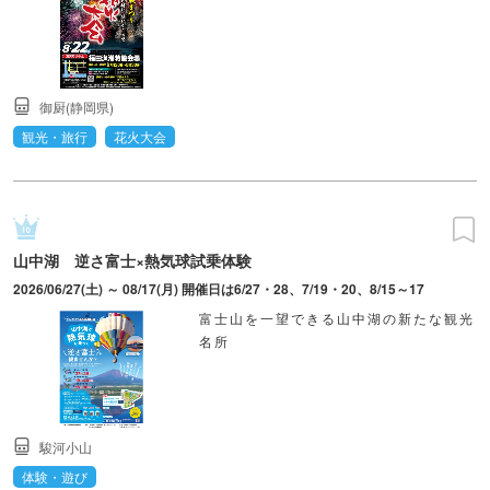
御厨(静岡県)
観光・旅行
花火大会
山中湖 逆さ富士×熱気球試乗体験
2026/06/27(土) ～ 08/17(月) 開催日は6/27・28、7/19・20、8/15～17
富士山を一望できる山中湖の新たな観光
名所
駿河小山
体験・遊び