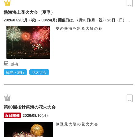
熱海海上花火大会（夏季）
2026/07/20(月・祝) ～ 08/24(月) 開催日は、7月20日(月・祝)・26日（日）、8月5日(水)・9日(日)・18日(火)・24日(月)。打上時間は変更となる場合あり。
夏の熱海を彩る大輪の花
熱海
観光・旅行
花火大会
第80回按針祭海の花火大会
2026/08/10(月)
伊豆最大級の花火大会