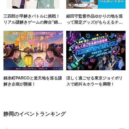
三四郎が早解きバトルに挑戦！
細田守監督作品ゆかりの地を巡
リアル謎解きゲームの舞台"錦糸
って限定グッズがもらえるチャ
町PARCO・楽天地"を巡る！
ンス！
錦糸町PARCOと楽天地を巡る謎
涼しく過ごせる東京ジョイポリ
解き企画が開催！
スで絶叫＆ホラーを満喫！
静岡のイベントランキング