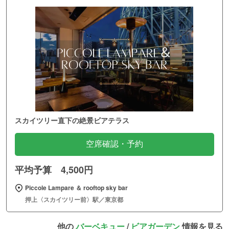
スカイツリー直下の絶景ビアテラス
空席確認・予約
平均予算 4,500円
Piccole Lampare ＆ rooftop sky bar
押上〈スカイツリー前〉駅／東京都
他の
バーベキュー
/
ビアガーデン
情報を見る