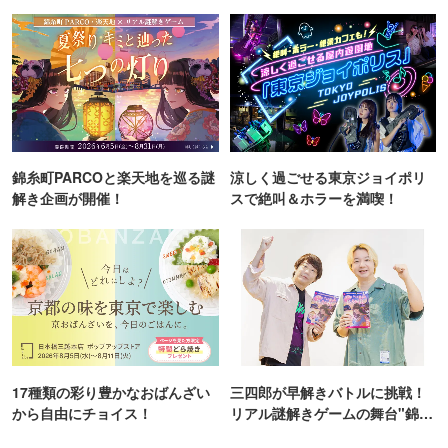
TOKYO
ンス！
錦糸町PARCOと楽天地を巡る謎
涼しく過ごせる東京ジョイポリ
解き企画が開催！
スで絶叫＆ホラーを満喫！
17種類の彩り豊かなおばんざい
三四郎が早解きバトルに挑戦！
から自由にチョイス！
リアル謎解きゲームの舞台"錦糸
町PARCO・楽天地"を巡る！