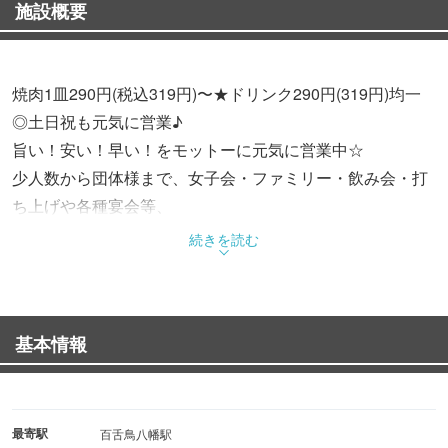
施設概要
焼肉1皿290円(税込319円)〜★ドリンク290円(319円)均一
◎土日祝も元気に営業♪
旨い！安い！早い！をモットーに元気に営業中☆
少人数から団体様まで、女子会・ファミリー・飲み会・打
ち上げや各種宴会等、
様々なシチュエーションでご利用いただけます。
続きを読む
食べ放題は2,300円(税込2,530円)〜！ご予算・用途で選べ
る3コース！
基本情報
美味しくお腹いっぱい焼肉を楽しみたい日は、是非『安
安』へお越しください！
最寄駅
百舌鳥八幡駅