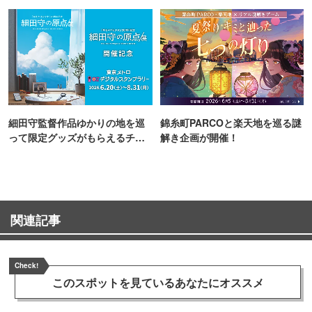
細田守監督作品ゆかりの地を巡
錦糸町PARCOと楽天地を巡る謎
って限定グッズがもらえるチャ
解き企画が開催！
ンス！
関連記事
Check!
このスポットを見ている
あなたにオススメ