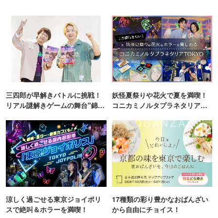
三四郎が早解きバトルに挑戦！
妖怪夏祭りや花火で夏を満喫！
リアル謎解きゲームの舞台"錦糸
コニカミノルタプラネタリア
町PARCO・楽天地"を巡る！
TOKYO
涼しく過ごせる東京ジョイポリ
17種類の彩り豊かなおばんざい
スで絶叫＆ホラーを満喫！
から自由にチョイス！