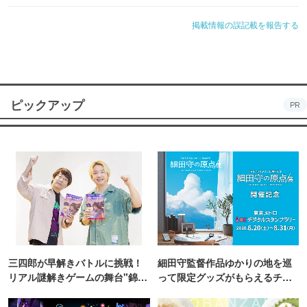
掲載情報の誤記載を報告する
ピックアップ
PR
三四郎が早解きバトルに挑戦！
細田守監督作品ゆかりの地を巡
リアル謎解きゲームの舞台"錦糸
って限定グッズがもらえるチャ
町PARCO・楽天地"を巡る！
ンス！