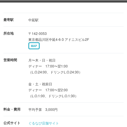
定期的に行う半額キャンペーンも大人気です！
▼宴会は約20名様まで対応可能
最寄駅
中延駅
2時間飲み放題付3,500円、ゆったり3時間4,500円とコスパ
所在地
〒142-0053
も最高。
東京都品川区中延4-6-3 アドニスビル2F
会社帰りや地元の集まり、歓送迎会など利用シーン毎に！
MAP
▼団体様もOK♪貸切は20名様〜店内は喫煙可能です
営業時間
月〜木・日・祝日
美味しいお酒と料理で盛り上がりたい夜にぜひご利用くだ
ディナー 17:00〜翌1:00
（L.O.24:00、ドリンクL.O.24:30）
さい。
金・土・祝前日
ディナー 17:00〜翌2:00
（L.O.1:00、ドリンクL.O.1:30）
料金・費用
平均予算 3,000円
公式サイト
ぐるなび店舗サイト