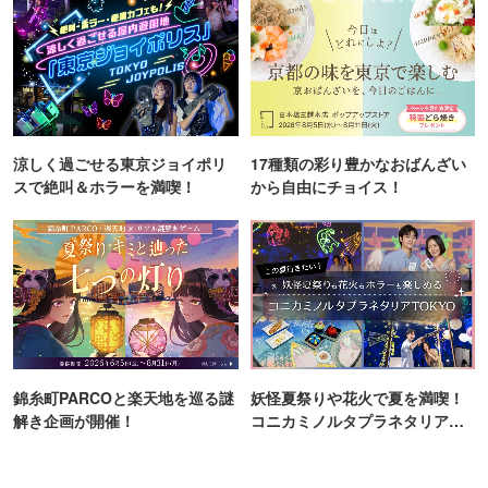
涼しく過ごせる東京ジョイポリ
17種類の彩り豊かなおばんざい
スで絶叫＆ホラーを満喫！
から自由にチョイス！
錦糸町PARCOと楽天地を巡る謎
妖怪夏祭りや花火で夏を満喫！
解き企画が開催！
コニカミノルタプラネタリア
TOKYO