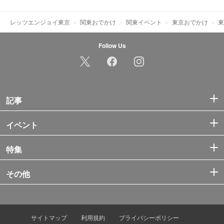
レッツエンジョイ東京
関東おでかけ
関東イベント
東京おでかけ
東
Follow Us
記事
イベント
特集
その他
サイトマップ
利用規約
プライバシーポリシー