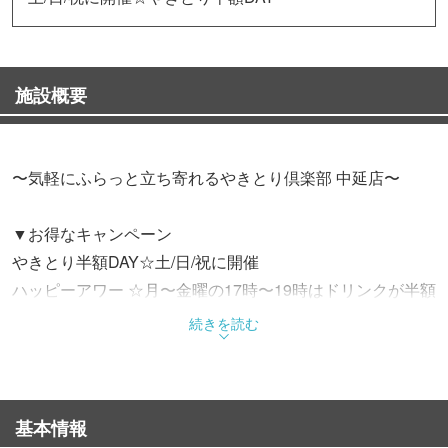
施設概要
〜気軽にふらっと立ち寄れるやきとり倶楽部 中延店〜
▼お得なキャンペーン
やきとり半額DAY☆土/日/祝に開催
ハッピーアワー ☆月〜金曜の17時〜19時はドリンクが半額
続きを読む
▼厳選国産鶏を使用した焼き鳥&都内で希少な《氷点下ハ
イボール》が自慢の居酒屋！
活気あるオープンキッチンは仕事帰りなど１人で来店する
基本情報
お客様も多数！