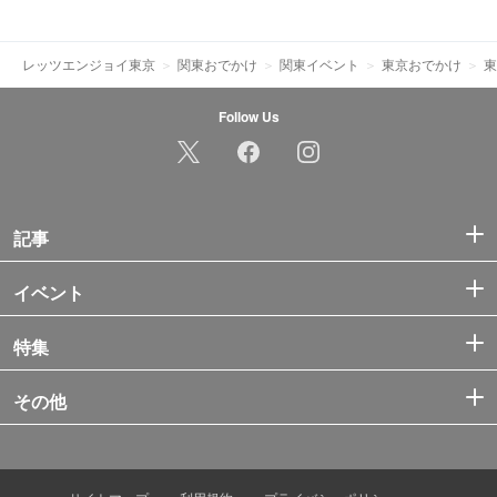
レッツエンジョイ東京
関東おでかけ
関東イベント
東京おでかけ
東
Follow Us
記事
イベント
特集
その他