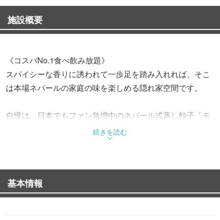
施設概要
《コスパNo.1食べ飲み放題》
スパイシーな香りに誘われて一歩足を踏み入れれば、そこ
は本場ネパールの家庭の味を楽しめる隠れ家空間です。
自慢は、日本でもファン急増中のネパール式蒸し餃子「モ
モ」！
続きを読む
中から溢れ出す鶏肉と野菜の肉汁に、特製トマトソースが
絡む至福の逸品です。
また、独自配合のホールスパイスを使用した炭火グリル料
基本情報
理は、豊かな香りと健康効果も抜群。
さらにお得な「食べ飲み放題プラン（3500円〜）」は、23