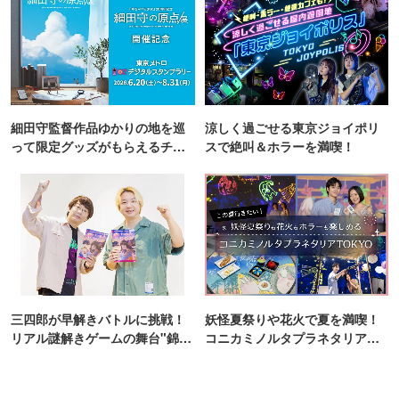
細田守監督作品ゆかりの地を巡
涼しく過ごせる東京ジョイポリ
って限定グッズがもらえるチャ
スで絶叫＆ホラーを満喫！
ンス！
三四郎が早解きバトルに挑戦！
妖怪夏祭りや花火で夏を満喫！
リアル謎解きゲームの舞台"錦糸
コニカミノルタプラネタリア
町PARCO・楽天地"を巡る！
TOKYO