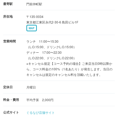
品の料理と生ビールを含むドリンクが楽しめ、
最寄駅
門前仲町駅
地域コスパNo.1を自負しています！
所在地
〒135-0034
東京都江東区永代2-30-6 島田ビル1F
最大40名様までのフロア貸切も可能。
MAP
ピンクの壁が映えるお洒落な店内で、心ゆくまでスパイス
の宴をお楽しみください。
営業時間
ランチ 11:00〜15:30
（L.O.15:00、ドリンクL.O.15:00）
ディナー 17:00〜22:30
（L.O.22:00、ドリンクL.O.22:00）
※キャンセル規定【コース予約の場合】ご来店当日0時以降か
ら、コース料金の100%（1名あたり）が発生します。当日の
キャンセルは規定のキャンセル料を頂戴いたします。
定休日
月曜日
料金・費用
平均予算 2,000円
公式サイト
ぐるなび店舗サイト