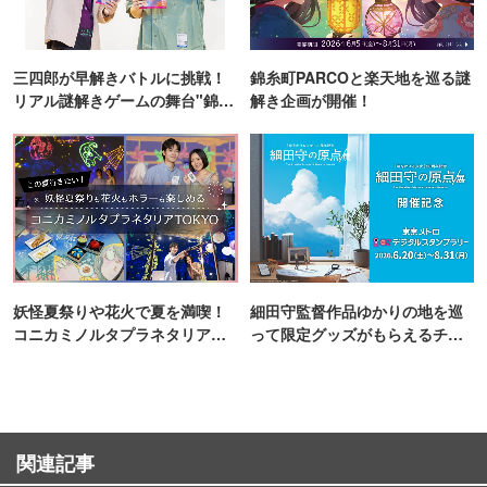
三四郎が早解きバトルに挑戦！
錦糸町PARCOと楽天地を巡る謎
リアル謎解きゲームの舞台"錦糸
解き企画が開催！
町PARCO・楽天地"を巡る！
妖怪夏祭りや花火で夏を満喫！
細田守監督作品ゆかりの地を巡
コニカミノルタプラネタリア
って限定グッズがもらえるチャ
TOKYO
ンス！
関連記事