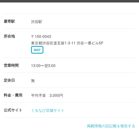
4名様×1室
お一人様からデート、女子会まで、最高の座り心地をお約
束します。
最寄駅
渋谷駅
所在地
〒150-0043
特別なコースはご用意しておりませんが、その分、お客様
東京都渋谷区道玄坂1-3-11 渋谷一番ビル5F
がお好きなメニューを自由に組み合わせてお楽しみいただ
MAP
けます。スイーツだけのカフェ利用から、シーシャとお酒
を嗜むバー利用まで、その日の気分に合わせて、あなただ
営業時間
13:00〜翌3:00
けの特別な時間をお過ごしください。
定休日
無
料金・費用
平均予算 3,000円
公式サイト
ぐるなび店舗サイト
掲載情報の誤記載を報告する