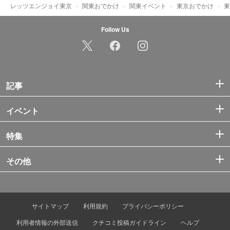
レッツエンジョイ東京
関東おでかけ
関東イベント
東京おでかけ
東
Follow Us
記事
イベント
特集
その他
サイトマップ
利用規約
プライバシーポリシー
利用者情報の外部送信
クチコミ投稿ガイドライン
ヘルプ