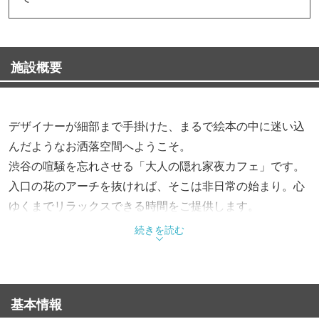
施設概要
デザイナーが細部まで手掛けた、まるで絵本の中に迷い込
んだようなお洒落空間へようこそ。
渋谷の喧騒を忘れさせる「大人の隠れ家夜カフェ」です。
入口の花のアーチを抜ければ、そこは非日常の始まり。心
ゆくまでリラックスできる時間をご提供します。
続きを読む
【席情報】
お客様に心から寛いでいただくため、全25席すべてがふか
ふかのソファ席です。
基本情報
◆カウンター: 5席◆テーブル席: 16席◆プライベート個室: