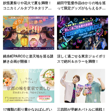
妖怪夏祭りや花火で夏を満喫！
細田守監督作品ゆかりの地を巡
コニカミノルタプラネタリア
って限定グッズがもらえるチャ
TOKYO
ンス！
錦糸町PARCOと楽天地を巡る謎
涼しく過ごせる東京ジョイポリ
解き企画が開催！
スで絶叫＆ホラーを満喫！
17種類の彩り豊かなおばんざい
三四郎が早解きバトルに挑戦！