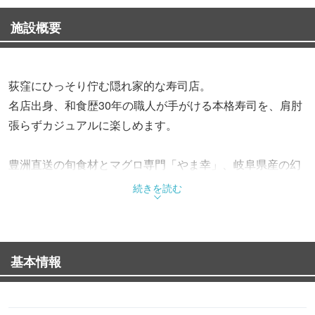
施設概要
荻窪にひっそり佇む隠れ家的な寿司店。
名店出身、和食歴30年の職人が手がける本格寿司を、肩肘
張らずカジュアルに楽しめます。
豊洲直送の旬食材とマグロ専門「やま幸」、岐阜県産の幻
の米「ハツシモ」をアルデンテに炊き上げ使用。
続きを読む
季節や仕入れで変わる料理は毎月コース内容が変わるた
め、訪れるたびに新たな味との出会いが楽しめます。
基本情報
コース・アラカルト予約対応、当日席も空きがあればご案
内可能です。