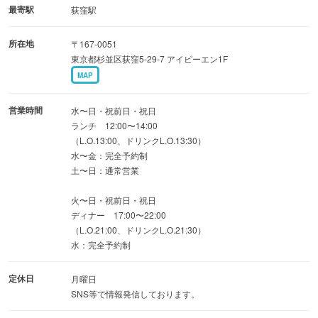
最寄駅
荻窪駅
所在地
〒167-0051
東京都杉並区荻窪5-29-7 アイビーエン1F
MAP
営業時間
水〜日・祝前日・祝日
ランチ 12:00〜14:00
（L.O.13:00、ドリンクL.O.13:30）
水〜金：完全予約制
土〜日：通常営業
火〜日・祝前日・祝日
ディナー 17:00〜22:00
（L.O.21:00、ドリンクL.O.21:30）
水：完全予約制
定休日
月曜日
SNS等で情報発信しております。