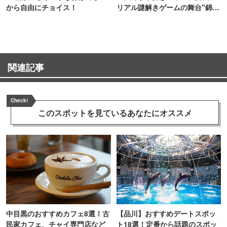
から自由にチョイス！
リアル謎解きゲームの舞台"錦糸
町PARCO・楽天地"を巡る！
関連記事
Check!
このスポットを見ている
あなたにオススメ
中目黒のおすすめカフェ8選！古
【品川】おすすめデートスポッ
民家カフェ、チャイ専門店など
ト18選！定番から話題のスポッ