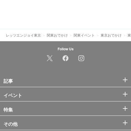
レッツエンジョイ東京
関東おでかけ
関東イベント
東京おでかけ
東
Follow Us
記事
イベント
特集
その他