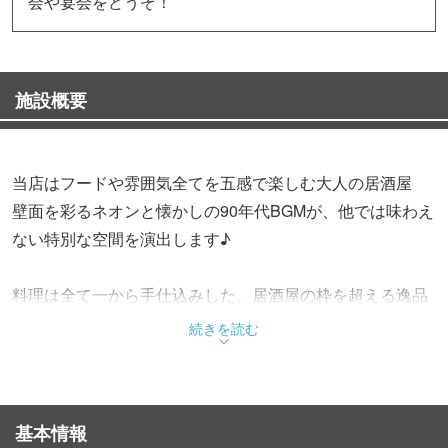
会や宴会をどうぞ！
施設概要
当店はフードや雰囲気全てを五感で楽しむ大人の居酒屋
壁面を彩るネオンと懐かしの90年代BGMが、他では味わえ
ない特別な空間を演出します♪
料理は全て一から手仕込みした、居酒屋の枠を超える逸品
揃い。食通も唸るこだわりの味が自慢！
続きを読む
ドリンクも厳選したナチュールワインや季節ごとのクラフ
トビールなど
種類豊富に取り揃えています。20名様以上の団体利用や貸
基本情報
切も承っており、各種宴会にも最適です！