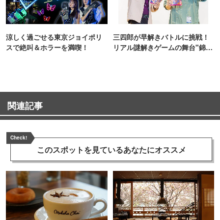
涼しく過ごせる東京ジョイポリ
三四郎が早解きバトルに挑戦！
スで絶叫＆ホラーを満喫！
リアル謎解きゲームの舞台"錦糸
町PARCO・楽天地"を巡る！
関連記事
Check!
このスポットを見ている
あなたにオススメ