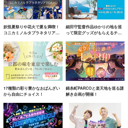
妖怪夏祭りや花火で夏を満喫！
細田守監督作品ゆかりの地を巡
コニカミノルタプラネタリア
って限定グッズがもらえるチャ
TOKYO
ンス！
17種類の彩り豊かなおばんざい
錦糸町PARCOと楽天地を巡る謎
から自由にチョイス！
解き企画が開催！