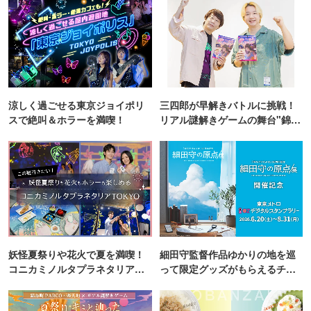
涼しく過ごせる東京ジョイポリ
三四郎が早解きバトルに挑戦！
スで絶叫＆ホラーを満喫！
リアル謎解きゲームの舞台"錦糸
町PARCO・楽天地"を巡る！
妖怪夏祭りや花火で夏を満喫！
細田守監督作品ゆかりの地を巡
コニカミノルタプラネタリア
って限定グッズがもらえるチャ
TOKYO
ンス！