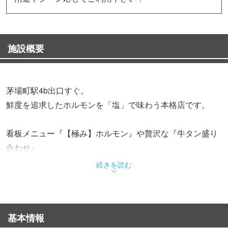
施設概要
茅場町駅4b出口すぐ。
鮮度を追求したホルモンを「塩」で味わう本格店です。
看板メニュー『【極み】ホルモン』や贅沢な『牛タン盛り
合わせ』
厳選された黒毛和牛など、肉のプロが目利きした逸品をリ
続きを読む
ーズナブルに提供。
日によって、仕入れによっては希少部位もご用意！
基本情報
コースも歓送迎会に適したコースから、初めてのお客様に