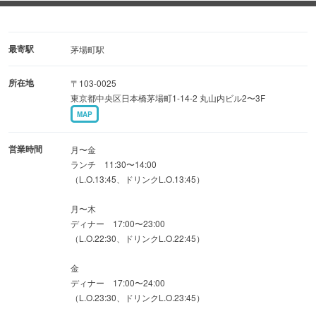
おすすめのコースまで
豊富にご用意しております！
もちろん飲み放題付きコースもご用意しております！
最寄駅
茅場町駅
所在地
〒103-0025
2階は一人飲みやデートに最適なカウンター、
東京都中央区日本橋茅場町1-14-2 丸山内ビル2〜3F
3階は15名様前後からの貸切も可能なテーブル席をご用意
MAP
しております。
お一人様〜大人数ご宴会まで用途に応じてご利用下さい。
営業時間
月〜金
ランチ 11:30〜14:00
（L.O.13:45、ドリンクL.O.13:45）
仕事帰りの一杯から宴会まで至福のひとときをお過ごしく
ださい。
月〜木
ディナー 17:00〜23:00
（L.O.22:30、ドリンクL.O.22:45）
金
ディナー 17:00〜24:00
（L.O.23:30、ドリンクL.O.23:45）