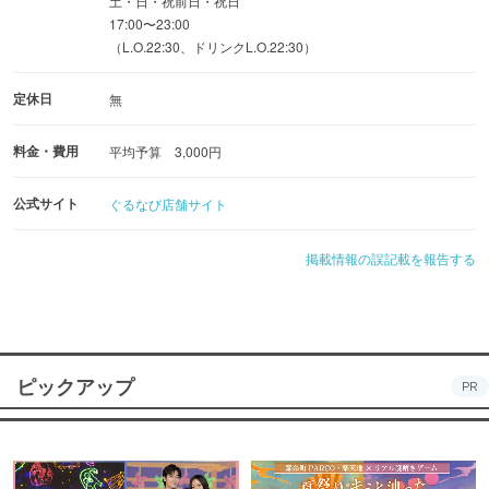
土・日・祝前日・祝日
本場のテキーラやビール、オリジナルのクラフトカクテル
17:00〜23:00
も！
（L.O.22:30、ドリンクL.O.22:30）
定休日
無
料金・費用
平均予算 3,000円
◆飲み放題付コース
公式サイト
ぐるなび店舗サイト
人気はお肉もタコスも楽しめる『4,950円コース』！
掲載情報の誤記載を報告する
食べ飲み放題プランや二次会コース、単品飲み放題など豊
富にご用意。
シーンに合わせてご利用ください！
ピックアップ
PR