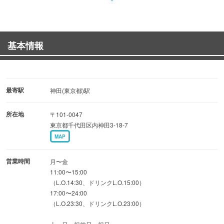
◆料理のこだわり
基本情報
本場の味わいと日本人好みのテイストを楽しめる自家製タ
コス。
最寄駅
神田(東京都)駅
肉料理やナチョス、トルティーヤなどメキシコ風アメリカ
所在地
〒101-0047
ン料理が充実！
東京都千代田区内神田3-18-7
MAP
営業時間
月〜金
◆豊富なドリンク
11:00〜15:00
（L.O.14:30、ドリンクL.O.15:00）
17:00〜24:00
定番のサワーやカクテルをはじめ、
（L.O.23:30、ドリンクL.O.23:00）