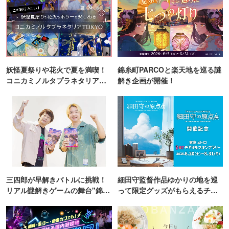
◆非日常的な空間
入口から店内の音楽まで異国を感じるお洒落空間。
お一人様から各種ご宴会、結婚式二次会にもご利用いただ
妖怪夏祭りや花火で夏を満喫！
錦糸町PARCOと楽天地を巡る謎
けます！
コニカミノルタプラネタリア
解き企画が開催！
TOKYO
店舗貸切も承りますので、お気軽にご相談ください♪
三四郎が早解きバトルに挑戦！
細田守監督作品ゆかりの地を巡
リアル謎解きゲームの舞台"錦糸
って限定グッズがもらえるチャ
町PARCO・楽天地"を巡る！
ンス！