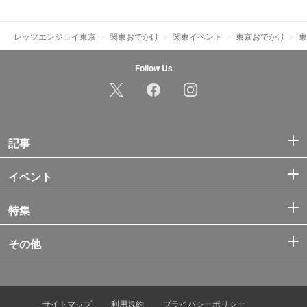
レッツエンジョイ東京
関東おでかけ
関東イベント
東京おでかけ
東
Follow Us
記事
イベント
特集
その他
サイトマップ
利用規約
プライバシーポリシー