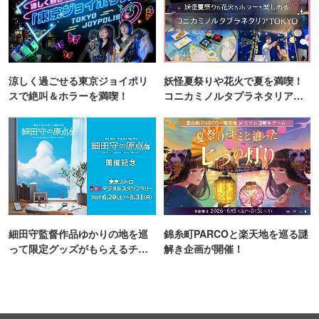
涼しく過ごせる東京ジョイポリ
妖怪夏祭りや花火で夏を満喫！
スで絶叫＆ホラーを満喫！
コニカミノルタプラネタリア
TOKYO
細田守監督作品ゆかりの地を巡
錦糸町PARCOと楽天地を巡る謎
って限定グッズがもらえるチャ
解き企画が開催！
ンス！