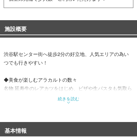
施設概要
渋谷駅センター街へ徒歩2分の好立地、人気エリアの為い
つでも行きやすい！
◆美食が楽しむアラカルトの数々
名物 延寿牛のレアカツをはじめ、ピザや生パスタも気取ら
ず楽しめます。
続きを読む
美味しいタパスとお酒で会話も弾み満足度◎
◆いろいろな用途で利用出来るオシャレな店内
基本情報
完全個室は最大12名様まで、半個室のロフト席は最大16名