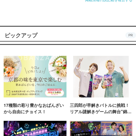
ピックアップ
PR
17種類の彩り豊かなおばんざい
三四郎が早解きバトルに挑戦！
から自由にチョイス！
リアル謎解きゲームの舞台"錦糸
町PARCO・楽天地"を巡る！