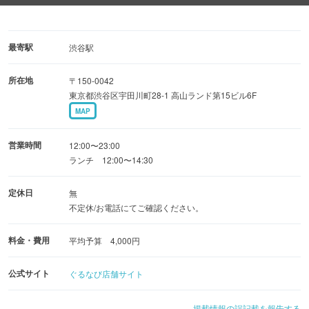
様まで対応可能。
デート、女子会、ご宴会、接待までご利用シーンに合わせ
てご利用出来ます。
最寄駅
渋谷駅
所在地
〒150-0042
◆お得なランチや昼飲みコースも！
東京都渋谷区宇田川町28-1 高山ランド第15ビル6F
平日限定で、スープ・パン・サラダ・ドリンクが付いたセ
MAP
ットランチもご用意。
また90分飲み放題付きのランチ用コースも昼のちょっとし
営業時間
12:00〜23:00
た集まりにどうぞ！
ランチ 12:00〜14:30
定休日
無
不定休/お電話にてご確認ください。
料金・費用
平均予算 4,000円
公式サイト
ぐるなび店舗サイト
掲載情報の誤記載を報告する