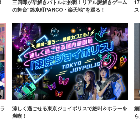
！
三四郎が早解きバトルに挑戦！リアル謎解きゲーム
1
の舞台"錦糸町PARCO・楽天地"を巡る！
ス
ラ
涼しく過ごせる東京ジョイポリスで絶叫＆ホラーを
細
満喫！
ら