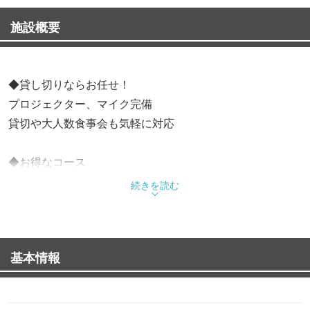
施設概要
◆貸し切りならお任せ！
プロジェクター、マイク完備
貸切や大人数食事会も気軽に対応
◆お得なコース
【￥5,000】2h飲み放題付パーティー8品コース ☆一番人
続きを読む
気！おすすめ☆
【￥3,200】全8品パーティーコース
【￥3,800】2h飲み放題付全5品コース
基本情報
【￥6,500】2h飲み放題付豪華9品コース☆20名から貸切可
能！