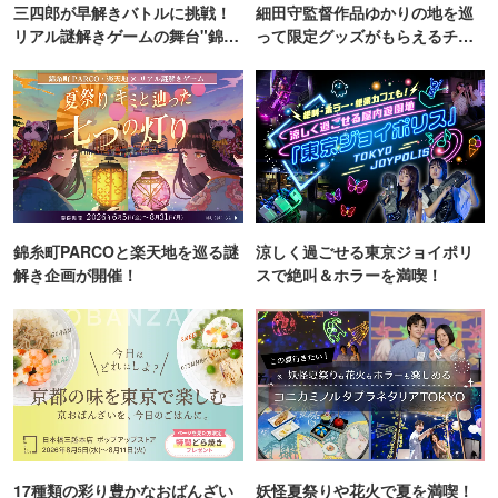
三四郎が早解きバトルに挑戦！
細田守監督作品ゆかりの地を巡
リアル謎解きゲームの舞台"錦糸
って限定グッズがもらえるチャ
町PARCO・楽天地"を巡る！
ンス！
錦糸町PARCOと楽天地を巡る謎
涼しく過ごせる東京ジョイポリ
解き企画が開催！
スで絶叫＆ホラーを満喫！
17種類の彩り豊かなおばんざい
妖怪夏祭りや花火で夏を満喫！