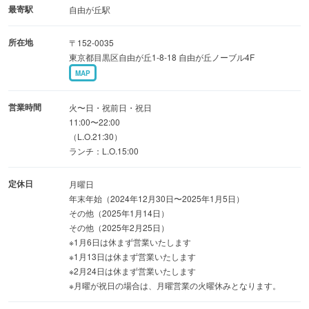
◆特別なおもてなし
最寄駅
自由が丘駅
【バースデープレート】1,500円(税込)、特別な日のお祝い
所在地
〒152-0035
に ♪
東京都目黒区自由が丘1-8-18 自由が丘ノーブル4F
MAP
◆キャンセル規定
【貸し切り予約・10名様以上のコース予約】
営業時間
火〜日・祝前日・祝日
ご予約日の7日前以降のキャンセルにつきましては、
11:00〜22:00
（L.O.21:30）
コース料理代金の全額をキャンセル料として頂戴いたしま
ランチ：L.O.15:00
す。
定休日
月曜日
【席のみ予約（10名様以上）】
年末年始（2024年12月30日〜2025年1月5日）
その他（2025年1月14日）
ご予約日の7日前以降のキャンセルにつきましては、
その他（2025年2月25日）
お一人様あたり2,000円をキャンセル料として頂戴いたしま
※1月6日は休まず営業いたします
す。
※1月13日は休まず営業いたします
※2月24日は休まず営業いたします
※月曜が祝日の場合は、月曜営業の火曜休みとなります。