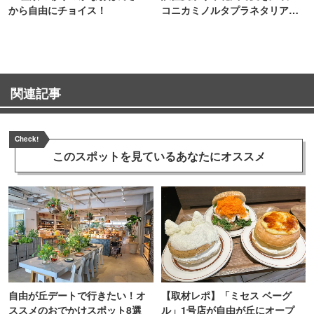
から自由にチョイス！
コニカミノルタプラネタリア
TOKYO
関連記事
Check!
このスポットを見ている
あなたにオススメ
自由が丘デートで行きたい！オ
【取材レポ】「ミセス ベーグ
ススメのおでかけスポット8選
ル」1号店が自由が丘にオープ