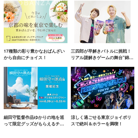
17種類の彩り豊かなおばんざい
三四郎が早解きバトルに挑戦！
から自由にチョイス！
リアル謎解きゲームの舞台"錦糸
町PARCO・楽天地"を巡る！
細田守監督作品ゆかりの地を巡
涼しく過ごせる東京ジョイポリ
って限定グッズがもらえるチャ
スで絶叫＆ホラーを満喫！
ンス！