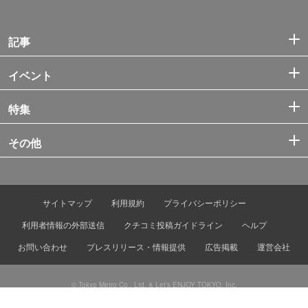
記事
イベント
特集
その他
サイトマップ
利用規約
プライバシーポリシー
利用者情報の外部送信
クチコミ投稿ガイドライン
ヘルプ
お問い合わせ
プレスリリース・情報提供
広告掲載
運営会社
© Tokyo Metro Co., Ltd. & Let’s ENJOY TOKYO, Inc.