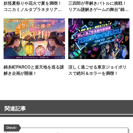
妖怪夏祭りや花火で夏を満喫！
三四郎が早解きバトルに挑戦！
コニカミノルタプラネタリア
リアル謎解きゲームの舞台"錦糸
TOKYO
町PARCO・楽天地"を巡る！
錦糸町PARCOと楽天地を巡る謎
涼しく過ごせる東京ジョイポリ
解き企画が開催！
スで絶叫＆ホラーを満喫！
関連記事
Check!