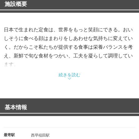
施設概要
日本で生まれた定食は、世界をもっと笑顔にできる。おい
しそうに食べる顔はまわりをしあわせな気持ちに変えてい
く。だからこそ私たちが提供する食事は栄養バランスを考
え、新鮮で旬な食材をつかい、工夫を凝らして調理してい
ます。
さあ、今日の自分に。今日という日に。とびきりのおいし
続きを読む
さを。
基本情報
最寄駅
西早稲田駅