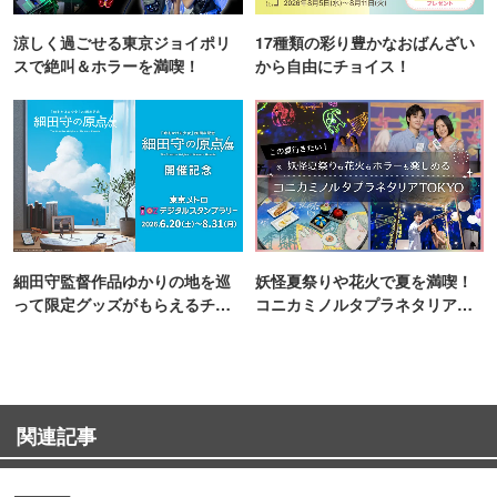
涼しく過ごせる東京ジョイポリ
17種類の彩り豊かなおばんざい
スで絶叫＆ホラーを満喫！
から自由にチョイス！
細田守監督作品ゆかりの地を巡
妖怪夏祭りや花火で夏を満喫！
って限定グッズがもらえるチャ
コニカミノルタプラネタリア
ンス！
TOKYO
関連記事