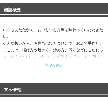
施設概要
いつもあたたかく、おいしいお弁当を味わっていただきた
い。
そんな想いから、お弁当はひとつひとつ、お店で手作り。
そこには、揚げ方や焼き方、炒め方、煮方などにこだわっ
た、たくさんの「おいしい！」が詰まっています。“ほっ
と”できるお弁当で、“もっと”お客様を笑顔にする。これか
続きを読む
らも、そんなお弁当をお届けします。
基本情報