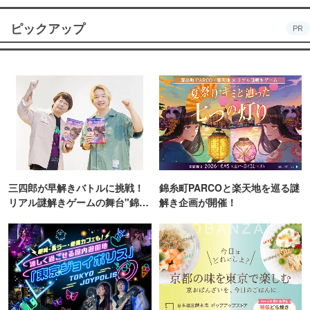
ピックアップ
PR
三四郎が早解きバトルに挑戦！
錦糸町PARCOと楽天地を巡る謎
リアル謎解きゲームの舞台"錦糸
解き企画が開催！
町PARCO・楽天地"を巡る！