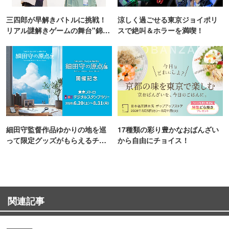
三四郎が早解きバトルに挑戦！
涼しく過ごせる東京ジョイポリ
リアル謎解きゲームの舞台"錦糸
スで絶叫＆ホラーを満喫！
町PARCO・楽天地"を巡る！
細田守監督作品ゆかりの地を巡
17種類の彩り豊かなおばんざい
って限定グッズがもらえるチャ
から自由にチョイス！
ンス！
関連記事