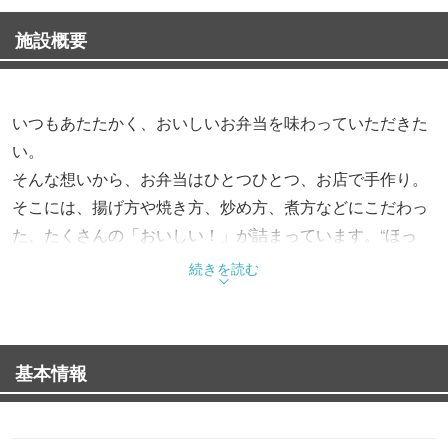
施設概要
いつもあたたかく、おいしいお弁当を味わっていただきた
い。
そんな想いから、お弁当はひとつひとつ、お店で手作り。
そこには、揚げ方や焼き方、炒め方、煮方などにこだわっ
た、たくさんの「おいしい！」が詰まっています。“ほっ
と”できるお弁当で、“もっと”お客様を笑顔にする。これか
続きを読む
らも、そんなお弁当をお届けします。
基本情報