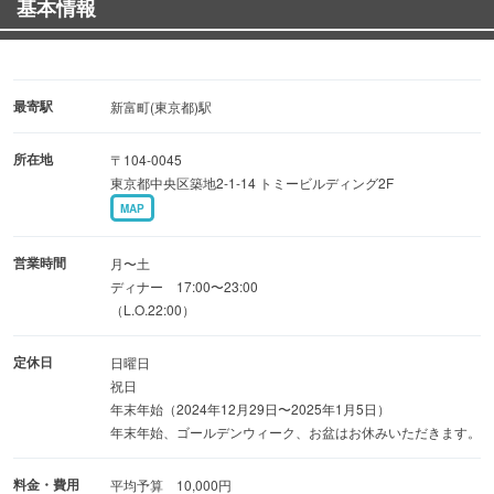
基本情報
産地直送海の幸と野菜のフレンチビストロ。お肉は一切ご
ざいません
アクアパッツァ、ブイヤベース、パエリア等・・をお楽し
みください
最寄駅
新富町(東京都)駅
経験豊富なソムリエがワインをご提案
所在地
〒104-0045
東京都中央区築地2-1-14 トミービルディング2F
■おまかせコース：6800円〜
MAP
■2.5H飲放題付コース：7500円
日々変わりゆく季節の食材の一番良いところを最も美味し
営業時間
月〜土
いと思える仕立てで拵えます
ディナー 17:00〜23:00
（L.O.22:00）
※5名様以上はコース対応です
定休日
日曜日
■お洒落和モダン空間で貸切パーティー
祝日
店舗貸切：12〜30名様対応
年末年始（2024年12月29日〜2025年1月5日）
年末年始、ゴールデンウィーク、お盆はお休みいただきます。
料金・費用
平均予算 10,000円