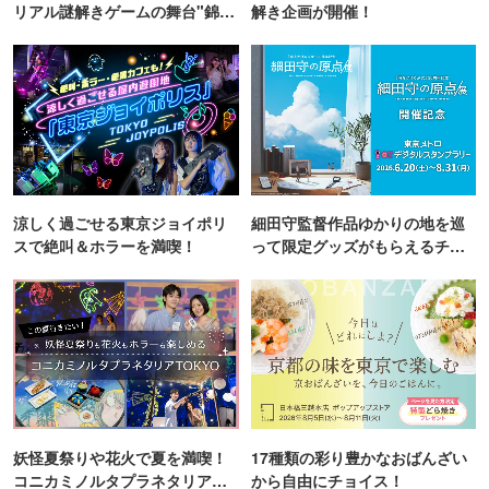
リアル謎解きゲームの舞台"錦糸
解き企画が開催！
町PARCO・楽天地"を巡る！
涼しく過ごせる東京ジョイポリ
細田守監督作品ゆかりの地を巡
スで絶叫＆ホラーを満喫！
って限定グッズがもらえるチャ
ンス！
妖怪夏祭りや花火で夏を満喫！
17種類の彩り豊かなおばんざい
コニカミノルタプラネタリア
から自由にチョイス！