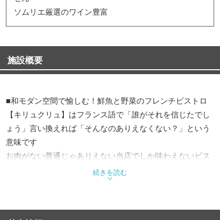
ソムリエ厳選のワイン豊富
施設概要
■和モダン空間で愉しむ！鮮魚と野菜のフレンチビストロ
【キリュクリュ】はフランス語で「誰がそれを信じたでし
ょう」言い換えれば「そんなのありえなくない？」という
意味です
お肉がない普通じゃありえない当店でしか味わえないビス
トロ料理をお楽しみ下さい
続きを読む
キャッシュレス決済のみ対応：現金不可
■新鮮野菜＆旬の鮮魚＆厳選ワイン