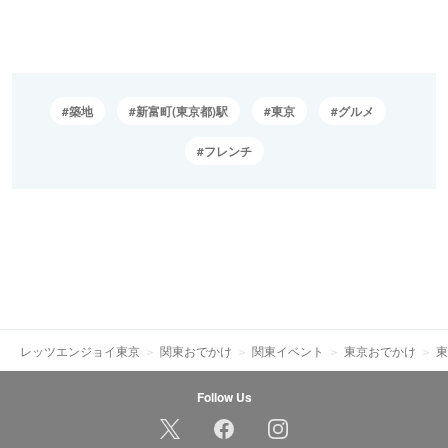
築地
新富町(東京都)駅
東京
グルメ
フレンチ
レッツエンジョイ東京
関東おでかけ
関東イベント
東京おでかけ
東
Follow Us