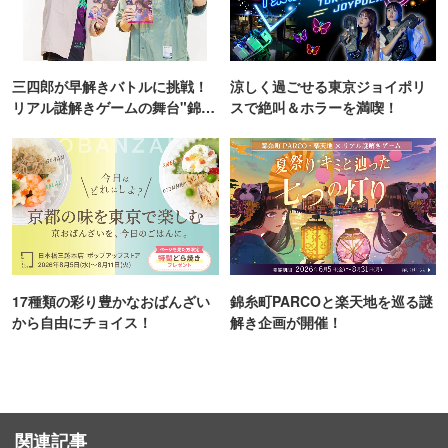
三四郎が早解きバトルに挑戦！
涼しく過ごせる東京ジョイポリ
リアル謎解きゲームの舞台"錦糸
スで絶叫＆ホラーを満喫！
町PARCO・楽天地"を巡る！
17種類の彩り豊かなおばんざい
錦糸町PARCOと楽天地を巡る謎
から自由にチョイス！
解き企画が開催！
関連記事