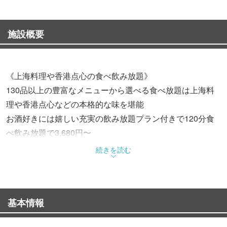
施設概要
《上海料理や香港点心の食べ飲み放題》
130品以上の豊富なメニューから選べる食べ放題は上海料
理や香港点心などの本格的な味を堪能
お酒好きには嬉しい充実の飲み放題プラン付きで120分食
べ飲み放題で3,680円〜
続きを読む
《本場中国上海出身のシェフが腕を振るう本場の味》
本場中国上海出身のシェフが腕を振るう当店では上海料理
を心ゆくまでお楽しみいただけます
基本情報
おすすめの上海風のアヒルの煮込みはしっかりとした味が
魅力