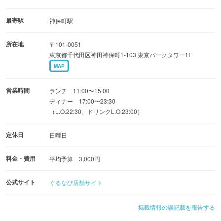
《完全個室完備で宴会にも対応》
最寄駅
神保町駅
広々とした個室は宴会や接待に最適で2名〜8名様までの個
所在地
〒101-0051
室をご用意。
東京都千代田区神田神保町1-103 東京パークタワー1F
少人数から大規模な宴会までさまざまなシーンでご利用可
MAP
能
貸切やパーティー利用にも対応し人数に応じたテーブル配
営業時間
ランチ 11:00〜15:00
置や中華風円卓も楽しめます
ディナー 17:00〜23:30
（L.O.22:30、ドリンクL.O.23:00）
定休日
日曜日
料金・費用
平均予算 3,000円
公式サイト
ぐるなび店舗サイト
掲載情報の誤記載を報告する