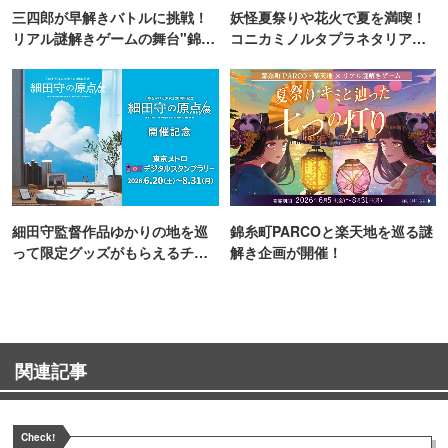
三四郎が早解きバトルに挑戦！
妖怪夏祭りや花火で夏を満喫！
リアル謎解きゲームの舞台"錦糸
コニカミノルタプラネタリア
町PARCO・楽天地"を巡る！
TOKYO
細田守監督作品ゆかりの地を巡
錦糸町PARCOと楽天地を巡る謎
って限定グッズがもらえるチャ
解き企画が開催！
ンス！
関連記事
Check!