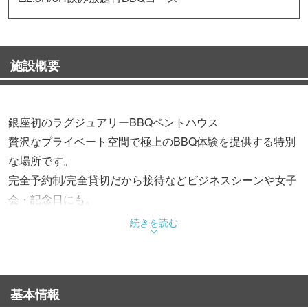
施設概要
銀座初のラグジュアリーBBQペントハウス
贅沢なプライベート空間で極上のBBQ体験を提供する特別
な場所です。
完全予約制/完全貸切だから接待などビジネスシーンや女子
会・記念日にも。
銀座で空を眺めながらBBQを愉しむ贅沢なひとときをお過
続きを読む
ごしください。
□夜空に輝く月をテーマ-広々とした屋外テラス
基本情報
屋外テラスにはソファ席を完備（店内8席・テラス16席）