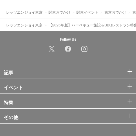
レッツエンジョイ東京
関東おでかけ
関東イベント
東京おでかけ
東
レッツエンジョイ東京
【2026年版】バーベキュー施設＆BBQレストラン特
Follow Us
記事
イベント
特集
その他