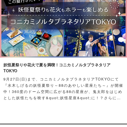
妖怪夏祭りや花火で夏を満喫！コニカミノルタプラネタリア
TOKYO
9月27日(日)まで、コニカミノルタプラネタリアTOKYOにて
『水木しげるの妖怪夏祭り～88のあやしい星座たち～』が開催
中！360度のドーム空間に広がる88の星座が、鬼太郎をはじめ
とした妖怪たちを映す&quot;妖怪星座&quot;に！？さらに例
年人気の夏祭り屋台も妖怪仕様で登場！怪しくもどこか愛らし
い妖怪たちが潜む不思議な空間に、ぜひ訪れてみて！