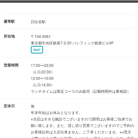
テラス席にはヒーター2機完備/大型TVでDAZNも鑑賞可
□BBQコース-「REGULARコース」「PREMIUMコース」
最寄駅
日比谷駅
BBQコースは2.5時間/3時間の飲み放題付-
所在地
〒104-0061
牛肉は全て系列店【肉料理KOJIRO】でも提供している和
東京都中央区銀座7-2-20 パシフィック銀座ビル9F
牛を使用。
MAP
ランチタイム限定コースもご用意しています。
営業時間
17:00〜23:00
/// MOON 901 ///
（L.O.22:30）
12:00〜15:00
・サプライズ可（バースデープレート）/ドリンク持込可/ス
（L.O.14:30）
ポーツ観戦可
ランチタイムは限定コースのみ販売（記載時間外は要相談）
・インボイス対応:登録番号：T6010002039930
定休日
無
年末年始はお休みとなります。
※当店はＢＢＱ施設でございますので調理はお客様ご自身でお
願い致します。また、貸し切り営業でございますのでご予約の
お客様以外は入店出来ません。ご了承くださいませ。※※荒天