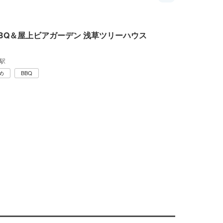
BQ＆屋上ビアガーデン 浅草ツリーハウス
駅
め
BBQ