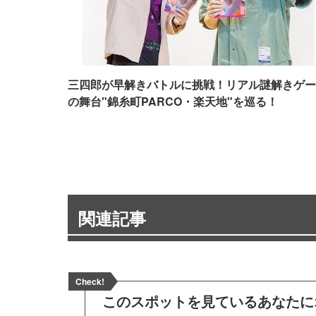
三四郎が早解きバトルに挑戦！リアル謎解きゲー
の舞台"錦糸町PARCO・楽天地"を巡る！
関連記事
Check!
このスポットを見ている
あなたに