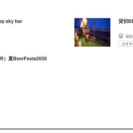
op sky bar
貸切B
蔵前
おすす
BeerFesta2026