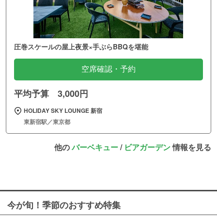
圧巻スケールの屋上夜景×手ぶらBBQを堪能
空席確認・予約
平均予算 3,000円
HOLIDAY SKY LOUNGE 新宿
東新宿駅／東京都
他の
バーベキュー
/
ビアガーデン
情報を見る
今が旬！季節のおすすめ特集