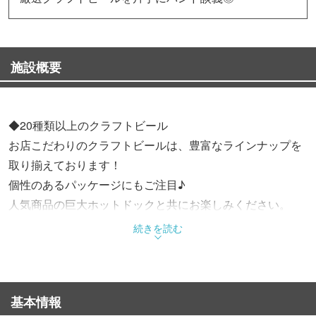
施設概要
◆20種類以上のクラフトビール
お店こだわりのクラフトビールは、豊富なラインナップを
取り揃えております！
個性のあるパッケージにもご注目♪
人気商品の巨大ホットドックと共にお楽しみください。
続きを読む
◆100％ヘヴィメタル・ハードロックパブ
サウンド、ビデオ、記念品、楽器など、ヘヴィメタル・ハ
ードロックを思う存分味わえます♪
基本情報
ハードコアなメタルヘッズクルーであるマスターシンジと