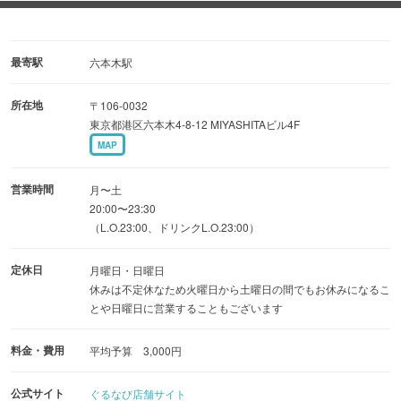
のトークと
世界中のロックミュージックをご堪能ください！
最寄駅
六本木駅
◆ハードな世界観を演出するメニューの数々
所在地
〒106-0032
メタルにちなんだオリジナルメニューや、バンドのロゴが
東京都港区六本木4-8-12 MIYASHITAビル4F
入ったオリジナルグラスも◎
MAP
非日常の時間に酔える至福の空間です！
ロックミュージック好きは誰でも大歓迎♪カップルやお友
営業時間
月〜土
達と一緒に盛り上がりましょう！
20:00〜23:30
（L.O.23:00、ドリンクL.O.23:00）
定休日
月曜日・日曜日
休みは不定休なため火曜日から土曜日の間でもお休みになるこ
とや日曜日に営業することもございます
料金・費用
平均予算 3,000円
公式サイト
ぐるなび店舗サイト