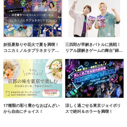
妖怪夏祭りや花火で夏を満喫！
三四郎が早解きバトルに挑戦！
コニカミノルタプラネタリア
リアル謎解きゲームの舞台"錦糸
TOKYO
町PARCO・楽天地"を巡る！
17種類の彩り豊かなおばんざい
涼しく過ごせる東京ジョイポリ
から自由にチョイス！
スで絶叫＆ホラーを満喫！