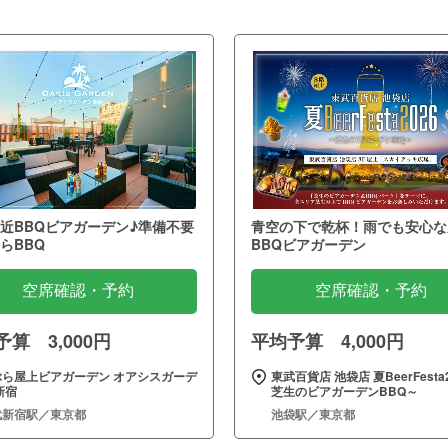
近BBQビアガーデン♪準備不要
青空の下で乾杯！雨でも安心な
らBBQ
BBQビアガーデン
空席確認・予約
空席確認・予約
算 3,000円
平均予算 4,000円
ぶら屋上ビアガーデン オアシスガーデ
東武百貨店 池袋店 夏BeerFesta2
新宿
芝生のビアガーデンBBQ～
武新宿駅／東京都
池袋駅／東京都