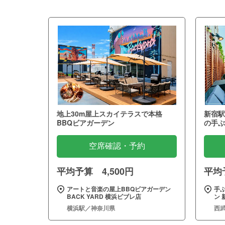
地上30m屋上スカイテラスで本格
新宿駅
BBQビアガーデン
の手ぶ
空席確認・予約
平均予算 4,500円
平均予
アートと音楽の屋上BBQビアガーデン
手
BACK YARD 横浜ビブレ店
ン 
横浜駅／神奈川県
西