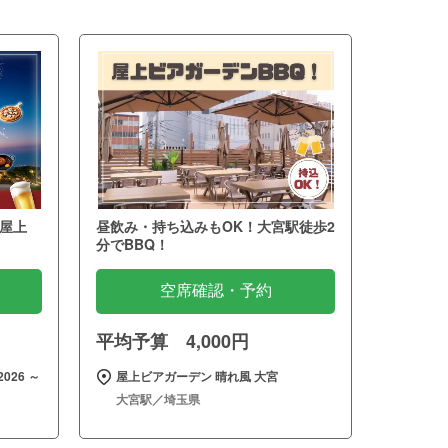
屋上
昼飲み・持ち込みもOK！大宮駅徒歩2
分でBBQ！
空席確認・予約
平均予算 4,000円
026 ～
屋上ビアガーデン 晴れ風 大宮
大宮駅／埼玉県