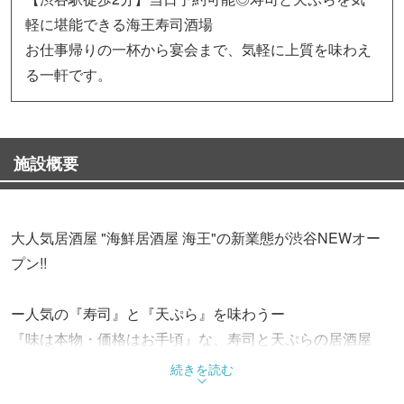
軽に堪能できる海王寿司酒場
お仕事帰りの一杯から宴会まで、気軽に上質を味わえ
る一軒です。
施設概要
大人気居酒屋 "海鮮居酒屋 海王"の新業態が渋谷NEWオー
プン!!
ー人気の『寿司』と『天ぷら』を味わうー
『味は本物・価格はお手頃』な、寿司と天ぷらの居酒屋
新鮮な魚介類や、見た目も優美な創作料理を多数用意。
続きを読む