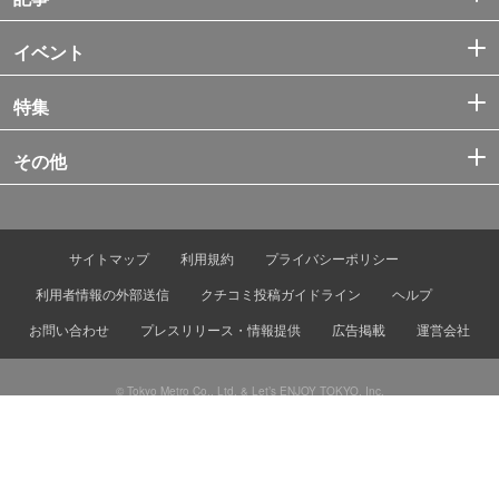
イベント
特集
その他
サイトマップ
利用規約
プライバシーポリシー
利用者情報の外部送信
クチコミ投稿ガイドライン
ヘルプ
お問い合わせ
プレスリリース・情報提供
広告掲載
運営会社
© Tokyo Metro Co., Ltd. & Let’s ENJOY TOKYO, Inc.