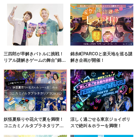
三四郎が早解きバトルに挑戦！
錦糸町PARCOと楽天地を巡る謎
リアル謎解きゲームの舞台"錦糸
解き企画が開催！
町PARCO・楽天地"を巡る！
妖怪夏祭りや花火で夏を満喫！
涼しく過ごせる東京ジョイポリ
コニカミノルタプラネタリア
スで絶叫＆ホラーを満喫！
TOKYO