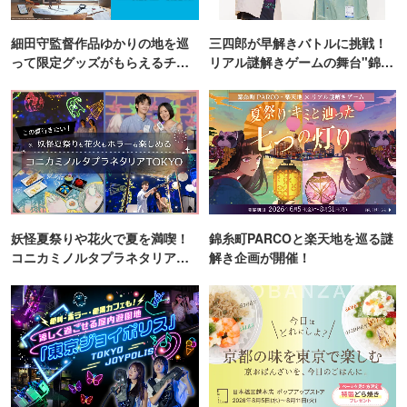
細田守監督作品ゆかりの地を巡
三四郎が早解きバトルに挑戦！
って限定グッズがもらえるチャ
リアル謎解きゲームの舞台"錦糸
ンス！
町PARCO・楽天地"を巡る！
妖怪夏祭りや花火で夏を満喫！
錦糸町PARCOと楽天地を巡る謎
コニカミノルタプラネタリア
解き企画が開催！
TOKYO