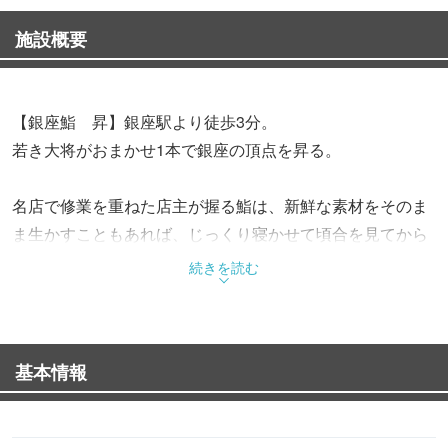
施設概要
【銀座鮨 昇】銀座駅より徒歩3分。
若き大将がおまかせ1本で銀座の頂点を昇る。
名店で修業を重ねた店主が握る鮨は、新鮮な素材をそのま
ま生かすこともあれば、じっくり寝かせて頃合を見てから
ネタに使用することも。季節によってネタも変わり、様々
続きを読む
な食材を季節ごとでお楽しみ頂けます。
メニューはおまかせコースのみ。お酒にもこだわりを持っ
基本情報
てご提供。上質な空間で、優雅なひとときをお過ごしくだ
さいませ。