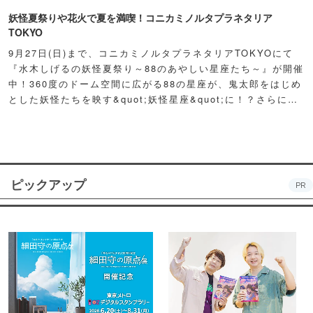
妖怪夏祭りや花火で夏を満喫！コニカミノルタプラネタリア
TOKYO
9月27日(日)まで、コニカミノルタプラネタリアTOKYOにて
『水木しげるの妖怪夏祭り～88のあやしい星座たち～』が開催
中！360度のドーム空間に広がる88の星座が、鬼太郎をはじめ
とした妖怪たちを映す&quot;妖怪星座&quot;に！？さらに例
年人気の夏祭り屋台も妖怪仕様で登場！怪しくもどこか愛らし
い妖怪たちが潜む不思議な空間に、ぜひ訪れてみて！
ピックアップ
PR