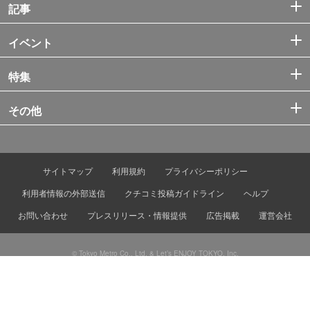
記事
イベント
特集
その他
サイトマップ
利用規約
プライバシーポリシー
利用者情報の外部送信
クチコミ投稿ガイドライン
ヘルプ
お問い合わせ
プレスリリース・情報提供
広告掲載
運営会社
© Tokyo Metro Co., Ltd. & Let’s ENJOY TOKYO, Inc.