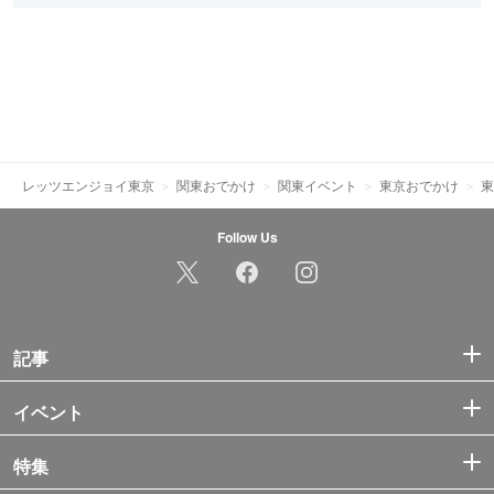
レッツエンジョイ東京
関東おでかけ
関東イベント
東京おでかけ
東
Follow Us
記事
イベント
特集