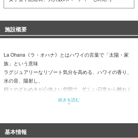
施設概要
La Ohana《ラ・オハナ》とはハワイの言葉で「太陽・家
族」という意味
ラグジュアリーなリゾート気分を高める、ハワイの香り、
水の音、陽射し、
樹々のざわめきが心地よい空間で、忙しい日常から離れく
つろげる癒しのひと時を！
続きを読む
ガーリックシュリンプ、ロコモコといったハワイのロコフ
ードから
基本情報
豪快なステーキやハンバーガー、モチモチ食感が自慢のパ