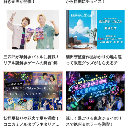
解き企画が開催！
から自由にチョイス！
三四郎が早解きバトルに挑戦！
細田守監督作品ゆかりの地を巡
リアル謎解きゲームの舞台"錦糸
って限定グッズがもらえるチャ
町PARCO・楽天地"を巡る！
ンス！
妖怪夏祭りや花火で夏を満喫！
涼しく過ごせる東京ジョイポリ
コニカミノルタプラネタリア
スで絶叫＆ホラーを満喫！