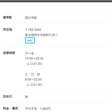
ンケーキなど
味はもちろん、見た目にも楽しいお料理をどうぞ
最寄駅
国分寺駅
開放的なダイニングに加えプライベート感を重視した個室
所在地
〒183-0052
も完備
東京都府中市新町2-20-1
女子会や記念日、貸切パーティーまで対応可能です
MAP
※設備は店舗により異なります
営業時間
月〜金
------------------------------------------------------------------------------------
10:30〜22:30
（L.O.21:30）
---
※お電話でのご予約受付は、ご利用日前日の17時までとな
土・日・祝
ります
8:00〜22:30
（L.O.21:30）
当日予約のご希望は、直接店舗までご相談ください
定休日
無
料金・費用
平均予算 1,900円