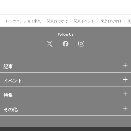
レッツエンジョイ東京
関東おでかけ
関東イベント
東京おでかけ
東
Follow Us
記事
イベント
特集
その他