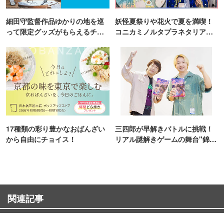
細田守監督作品ゆかりの地を巡
妖怪夏祭りや花火で夏を満喫！
って限定グッズがもらえるチャ
コニカミノルタプラネタリア
ンス！
TOKYO
17種類の彩り豊かなおばんざい
三四郎が早解きバトルに挑戦！
から自由にチョイス！
リアル謎解きゲームの舞台"錦糸
町PARCO・楽天地"を巡る！
関連記事