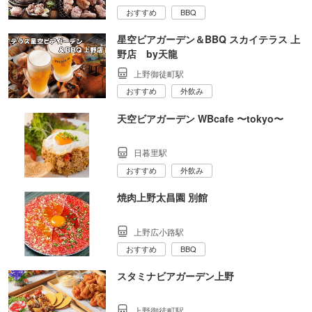
おすすめ
BBQ
星空ビアガーデン＆BBQ スカイテラス 上
野店 by天龍
上野御徒町駅
おすすめ
外飲み
天空ビアガーデン WBcafe 〜tokyo〜
日暮里駅
おすすめ
外飲み
焼肉上野太昌園 別館
上野広小路駅
おすすめ
BBQ
スタミナビアガーデン上野
上野御徒町駅