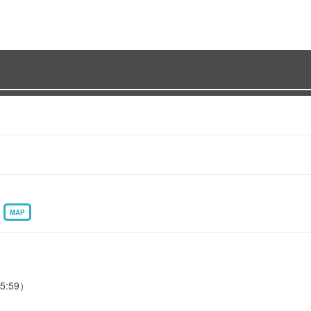
F
MAP
5:59）