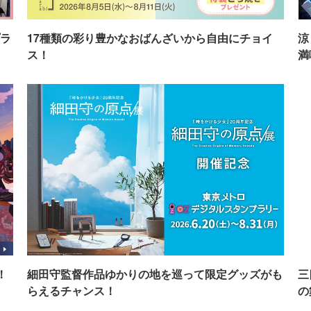
ラ
17種類の彩り豊かなおばんざいから自由にチョイ
涼
ス！
満
！
細田守監督作品ゆかりの地を巡って限定グッズがも
三
らえるチャンス！
の