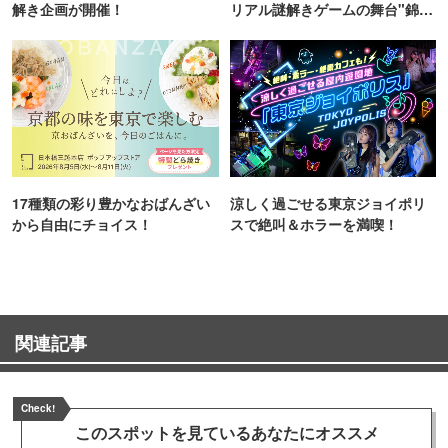
解き企画が開催！
リアル謎解きゲームの舞台"錦糸
町PARCO・楽天地"を巡る！
17種類の彩り豊かなおばんざい
涼しく過ごせる東京ジョイポリ
から自由にチョイス！
スで絶叫＆ホラーを満喫！
関連記事
Check!
このスポットを見ている
あなたにオススメ