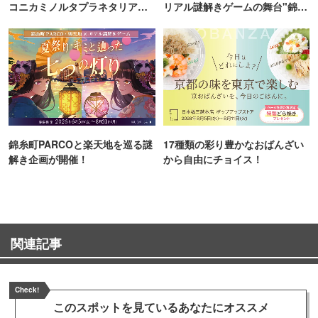
コニカミノルタプラネタリア
リアル謎解きゲームの舞台"錦糸
TOKYO
町PARCO・楽天地"を巡る！
錦糸町PARCOと楽天地を巡る謎
17種類の彩り豊かなおばんざい
解き企画が開催！
から自由にチョイス！
関連記事
Check!
このスポットを見ている
あなたにオススメ