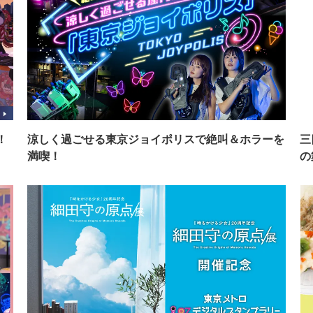
！
涼しく過ごせる東京ジョイポリスで絶叫＆ホラーを
三
満喫！
の