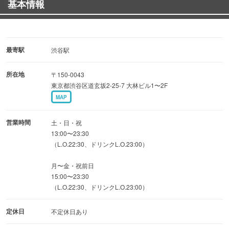
基本情報
≪宴会コース≫
◆ドイツ生ビール9種類2H飲み放題◆ナチョスやソーセー
最寄駅
渋谷駅
ジ盛り合わせ含むフード8品4,980円〜
所在地
〒150-0043
東京都渋谷区道玄坂2-25-7 大林ビル1〜2F
◆ドイツ生ビール9種類2H飲み放題のみ◆3,300円〜
MAP
営業時間
土・日・祝
13:00〜23:30
（L.O.22:30、ドリンクL.O.23:00）
≪お料理≫
月〜金・祝前日
お料理は窯で焼き上げるナポリピッツァをメインに、アヒ
15:00〜23:30
（L.O.22:30、ドリンクL.O.23:00）
ージョやサラダなどのおつまみメニューも充実。
定休日
不定休日あり
女子会や忘年会、歓送迎会に最適な、飲み放題付きコース