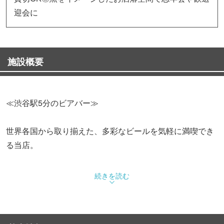
迎会に
施設概要
≪渋谷駅5分のビアバー≫
世界各国から取り揃えた、多彩なビールを気軽に満喫でき
る当店。
約120種類のボトルや10タップ以上の樽ビールをご自由に
続きを読む
お楽しみいただけます。