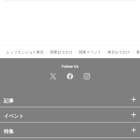
レッツエンジョイ東京
関東おでかけ
関東イベント
東京おでかけ
東
Follow Us
記事
イベント
特集