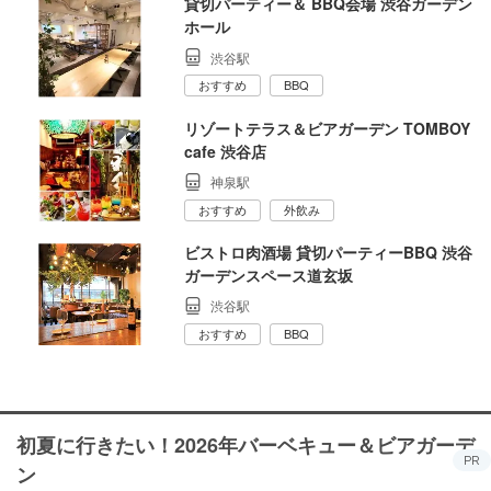
貸切パーティー＆ BBQ会場 渋谷ガーデン
ホール
渋谷駅
おすすめ
BBQ
リゾートテラス＆ビアガーデン TOMBOY
cafe 渋谷店
神泉駅
おすすめ
外飲み
ビストロ肉酒場 貸切パーティーBBQ 渋谷
ガーデンスペース道玄坂
渋谷駅
おすすめ
BBQ
初夏に行きたい！2026年バーベキュー＆ビアガーデ
PR
ン