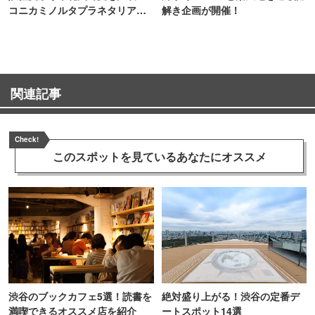
コニカミノルタプラネタリア
解き企画が開催！
TOKYO
関連記事
Check!
このスポットを見ている
あなたにオススメ
渋谷のブックカフェ5選！読書を
絶対盛り上がる！渋谷の定番デ
満喫できるオススメ店を紹介
ートスポット14選