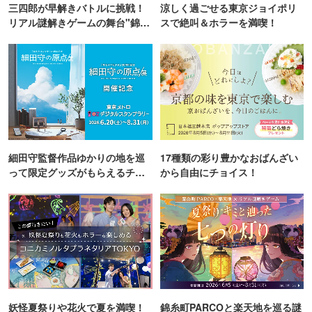
三四郎が早解きバトルに挑戦！
涼しく過ごせる東京ジョイポリ
リアル謎解きゲームの舞台"錦糸
スで絶叫＆ホラーを満喫！
町PARCO・楽天地"を巡る！
細田守監督作品ゆかりの地を巡
17種類の彩り豊かなおばんざい
って限定グッズがもらえるチャ
から自由にチョイス！
ンス！
妖怪夏祭りや花火で夏を満喫！
錦糸町PARCOと楽天地を巡る謎