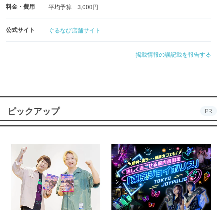
もご用意しております◎
料金・費用
平均予算 3,000円
公式サイト
ぐるなび店舗サイト
掲載情報の誤記載を報告する
≪空間≫
シックモダンな店内はサク飲み向けの1階席とグループ向
けの2階席を完備。
ピックアップ
PR
多彩なシーンでご活用ください♪