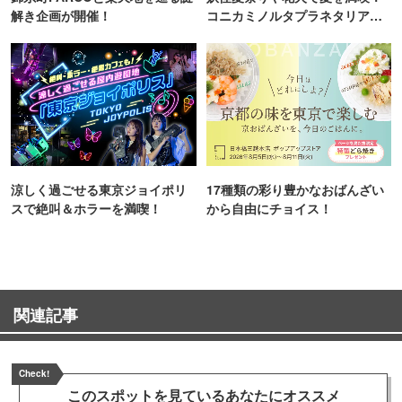
解き企画が開催！
コニカミノルタプラネタリア
TOKYO
涼しく過ごせる東京ジョイポリ
17種類の彩り豊かなおばんざい
スで絶叫＆ホラーを満喫！
から自由にチョイス！
関連記事
Check!
このスポットを見ている
あなたにオススメ