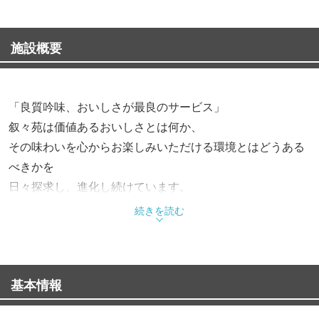
施設概要
「良質吟味、おいしさが最良のサービス」
叙々苑は価値あるおいしさとは何か、
その味わいを心からお楽しみいただける環境とはどうある
べきかを
日々探求し、進化し続けています。
そしてこれからも、「食」のJapan Brandとして、
続きを読む
お客様お一人お一人に評価いただける特別なお店でありた
い、と考えています。
基本情報