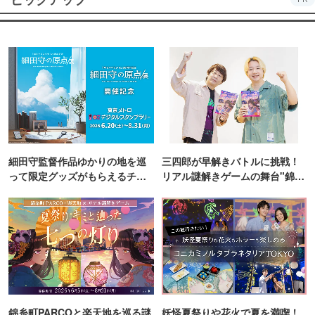
細田守監督作品ゆかりの地を巡
三四郎が早解きバトルに挑戦！
って限定グッズがもらえるチャ
リアル謎解きゲームの舞台"錦糸
ンス！
町PARCO・楽天地"を巡る！
錦糸町PARCOと楽天地を巡る謎
妖怪夏祭りや花火で夏を満喫！