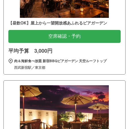
【昼飲OK】屋上から一望開放感あふれるビアガーデン
空席確認・予約
平均予算 3,000円
肉＆海鮮食べ放題 新宿BBQビアガーデン 天空ルーフトップ
西武新宿駅／東京都